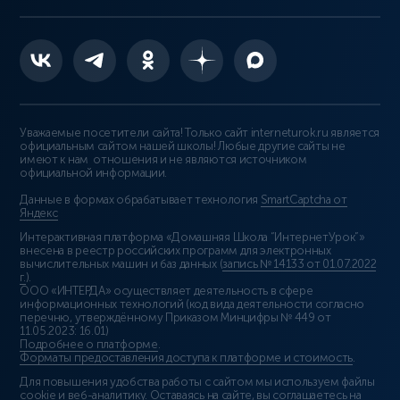
Уважаемые посетители сайта! Только сайт interneturok.ru является
официальным сайтом нашей школы! Любые другие сайты не
имеют к нам отношения и не являются источником
официальной информации.
Данные в формах обрабатывает технология
SmartCaptcha от
Яндекс
Интерактивная платформа «Домашняя Школа “ИнтернетУрок”»
внесена в реестр российских программ для электронных
вычислительных машин и баз данных (
запись № 14133 от 01.07.2022
г.
).
ООО «ИНТЕРДА» осуществляет деятельность в сфере
информационных технологий (код вида деятельности согласно
перечню, утверждённому Приказом Минцифры № 449 от
11.05.2023: 16.01)
Подробнее о платформе
.
Форматы предоставления доступа к платформе и стоимость
.
Для повышения удобства работы с сайтом мы используем файлы
cookie и веб-аналитику. Оставаясь на сайте, вы соглашаетесь на