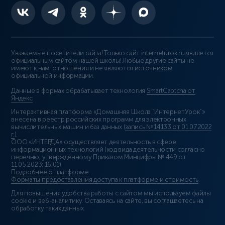
Уважаемые посетители сайта! Только сайт interneturok.ru является
официальным сайтом нашей школы! Любые другие сайты не
имеют к нам отношения и не являются источником
официальной информации.
Данные в формах обрабатывает технология
SmartCaptcha от
Яндекс
Интерактивная платформа «Домашняя Школа “ИнтернетУрок”»
внесена в реестр российских программ для электронных
вычислительных машин и баз данных (
запись № 14133 от 01.07.2022
г.
).
ООО «ИНТЕРДА» осуществляет деятельность в сфере
информационных технологий (код вида деятельности согласно
перечню, утверждённому Приказом Минцифры № 449 от
11.05.2023: 16.01)
Подробнее о платформе
.
Форматы предоставления доступа к платформе и стоимость
.
Для повышения удобства работы с сайтом мы используем файлы
cookie и веб-аналитику. Оставаясь на сайте, вы соглашаетесь на
обработку таких данных.