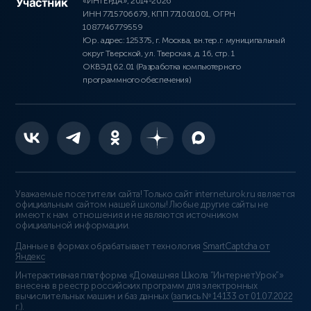
«ИНТЕРДА», 2014-2026
ИНН 7715706679, КПП 771001001, ОГРН
1087746779559
Юр. адрес: 125375, г. Москва, вн.тер.г. муниципальный
округ Тверской, ул. Тверская, д. 16, стр. 1
ОКВЭД 62.01 (Разработка компьютерного
программного обеспечения)
Уважаемые посетители сайта! Только сайт interneturok.ru является
официальным сайтом нашей школы! Любые другие сайты не
имеют к нам отношения и не являются источником
официальной информации.
Данные в формах обрабатывает технология
SmartCaptcha от
Яндекс
Интерактивная платформа «Домашняя Школа “ИнтернетУрок”»
внесена в реестр российских программ для электронных
вычислительных машин и баз данных (
запись № 14133 от 01.07.2022
г.
).