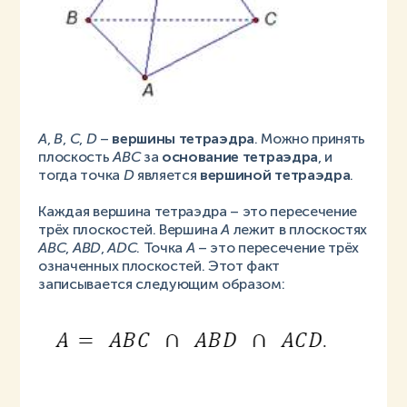
А
,
B
,
C
,
D
–
вершины тетраэдра
. Можно принять
плоскость
АВС
за
основание тетраэдра
, и
тогда точка
D
является
вершиной тетраэдра
.
Каждая вершина тетраэдра – это пересечение
трёх плоскостей. Вершина
А
лежит в плоскостях
АВС
,
АВD
,
АDС
. Точка
А
– это пересечение трёх
означенных плоскостей. Этот факт
записывается следующим образом: