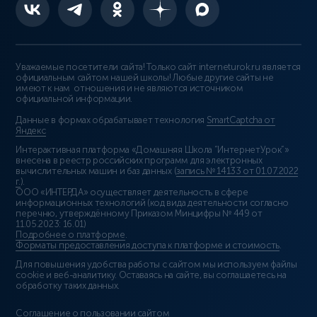
Уважаемые посетители сайта! Только сайт interneturok.ru является
официальным сайтом нашей школы! Любые другие сайты не
имеют к нам отношения и не являются источником
официальной информации.
Данные в формах обрабатывает технология
SmartCaptcha от
Яндекс
Интерактивная платформа «Домашняя Школа “ИнтернетУрок”»
внесена в реестр российских программ для электронных
вычислительных машин и баз данных (
запись № 14133 от 01.07.2022
г.
).
ООО «ИНТЕРДА» осуществляет деятельность в сфере
информационных технологий (код вида деятельности согласно
перечню, утверждённому Приказом Минцифры № 449 от
11.05.2023: 16.01)
Подробнее о платформе
.
Форматы предоставления доступа к платформе и стоимость
.
Для повышения удобства работы с сайтом мы используем файлы
cookie и веб-аналитику. Оставаясь на сайте, вы соглашаетесь на
обработку таких данных.
Соглашение о пользовании сайтом