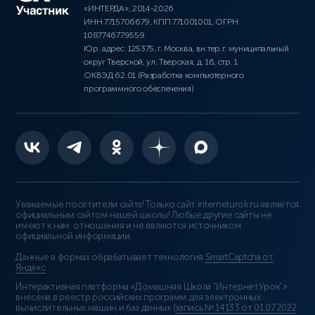
«ИНТЕРДА», 2014-2026
ИНН 7715706679, КПП 771001001, ОГРН
1087746779559
Юр. адрес: 125375, г. Москва, вн.тер.г. муниципальный
округ Тверской, ул. Тверская, д. 16, стр. 1
ОКВЭД 62.01 (Разработка компьютерного
программного обеспечения)
Уважаемые посетители сайта! Только сайт interneturok.ru является
официальным сайтом нашей школы! Любые другие сайты не
имеют к нам отношения и не являются источником
официальной информации.
Данные в формах обрабатывает технология
SmartCaptcha от
Яндекс
Интерактивная платформа «Домашняя Школа “ИнтернетУрок”»
внесена в реестр российских программ для электронных
вычислительных машин и баз данных (
запись № 14133 от 01.07.2022