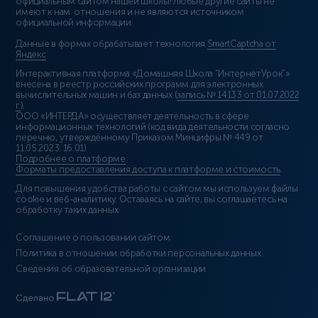
официальным сайтом нашей школы! Любые другие сайты не
имеют к нам отношения и не являются источником
официальной информации.
Данные в формах обрабатывает технология
SmartCaptcha от
Яндекс
Интерактивная платформа «Домашняя Школа “ИнтернетУрок”»
внесена в реестр российских программ для электронных
вычислительных машин и баз данных (
запись № 14133 от 01.07.2022
г.
).
ООО «ИНТЕРДА» осуществляет деятельность в сфере
информационных технологий (код вида деятельности согласно
перечню, утверждённому Приказом Минцифры № 449 от
11.05.2023: 16.01)
Подробнее о платформе
.
Форматы предоставления доступа к платформе и стоимость
.
Для повышения удобства работы с сайтом мы используем файлы
cookie и веб-аналитику. Оставаясь на сайте, вы соглашаетесь на
обработку таких данных.
Соглашение о пользовании сайтом
Политика в отношении обработки персональных данных
Сведения об образовательной организации