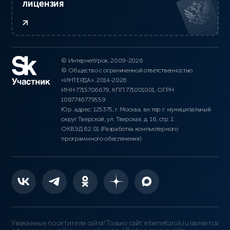
лицензия
© ИнтернетУрок, 2009-2026
© Общество с ограниченной ответственностью
«ИНТЕРДА», 2014-2026
ИНН 7715706679, КПП 771001001, ОГРН
1087746779559
Юр. адрес: 125375, г. Москва, вн.тер.г. муниципальный
округ Тверской, ул. Тверская, д. 16, стр. 1
ОКВЭД 62.01 (Разработка компьютерного
программного обеспечения)
Уважаемые посетители сайта! Только сайт interneturok.ru является