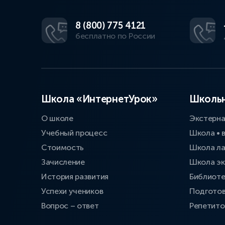
8 (800) 775 4121
бесплатно по России
Школа «ИнтернетУрок»
Школьн
О школе
Экстерн
Учебный процесс
Школа • 
Стоимость
Школа л
Зачисление
Школа эк
История развития
Библиоте
Успехи учеников
Подготов
Вопрос – ответ
Репетит