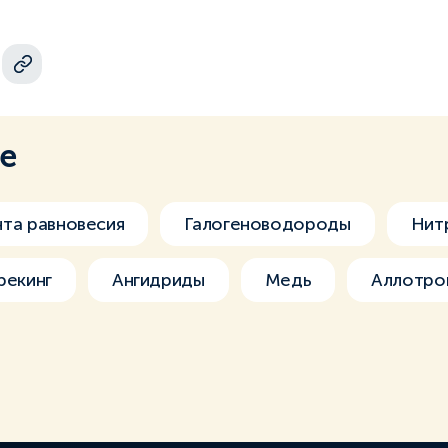
ме
та равновесия
Галогеноводороды
Нит
рекинг
Ангидриды
Медь
Аллотро