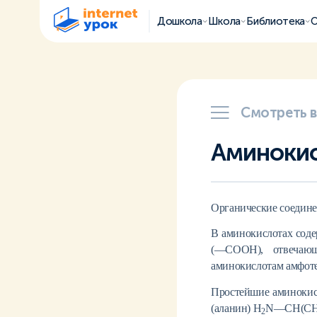
Дошкола
Школа
Библиотека
О
Смотреть 
Аминоки
Органические соедине
В аминокислотах сод
(—
COOH
), отвечаю
аминокислотам амфоте
Простейшие аминокисл
(аланин) H
N—CH(
C
2