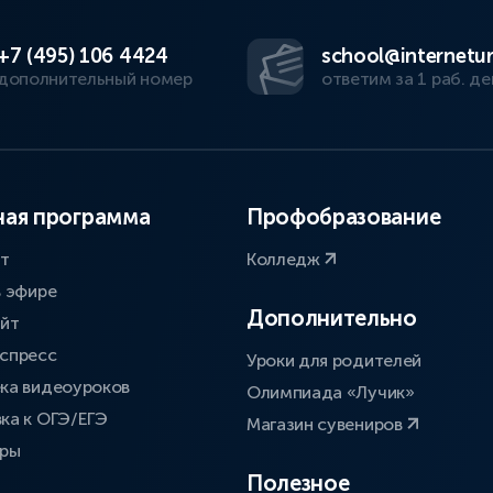
+7 (495) 106 4424
school@internetur
дополнительный номер
ответим за 1 раб. де
ая программа
Профобразование
ат
Колледж
в эфире
Дополнительно
айт
спресс
Уроки для родителей
ка видеоуроков
Олимпиада «Лучик»
ка к ОГЭ/ЕГЭ
Магазин сувениров
оры
Полезное