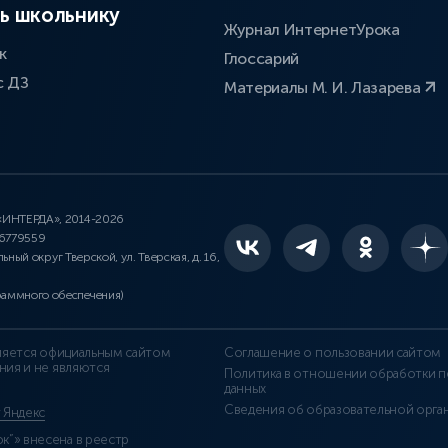
ь школьнику
Журнал ИнтернетУрока
к
Глоссарий
с ДЗ
Материалы М. И. Лазарева
 «ИНТЕРДА», 2014-2026
46779559
льный округ Тверской, ул. Тверская, д. 16,
раммного обеспечения)
является официальным сайтом
Соглашение о пользовании сайтом
ния и не являются
Политика в отношении обработки п
данных
Сведения об образовательной орга
т Яндекс
”» внесена в реестр