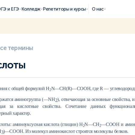
ГЭ и ЕГЭ
Колледж
Репетиторы и курсы
О нас
все термины
слоты
ния с общей формулой H
N—CH(
R
)—COOH, где
R
— углеводород
2
ержатся аминогруппа (—
NH
), отвечающая за основные свойства, 
2
щая за кислотные свойства. Сочетание данных функциона
рный характер.
оты: аминоуксусная кислота (глицин) H
N—CH
—COOH и амино
2
2
H
)—COOH. Из молекул аминокислот строятся молекулы белков.
3