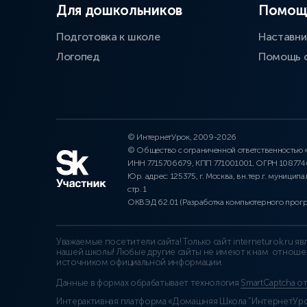
Для дошкольников
Помощ
Подготовка к школе
Наставни
Логопед
Помощь 
© ИнтернетУрок, 2009-2026
© Общество с ограниченной ответственностью
ИНН 7715706679, КПП 771001001, ОГРН 10877
Юр. адрес: 125375, г. Москва, вн.тер.г. муниципа
стр. 1
ОКВЭД 62.01 (Разработка компьютерного прог
Уважаемые посетители сайта! Только сайт interneturok.ru 
нашей школы! Любые другие сайты не имеют к нам отноше
источником официальной информации.
Данные в формах обрабатывает технология
SmartCaptcha о
Интерактивная платформа «Домашняя Школа “ИнтернетУрок