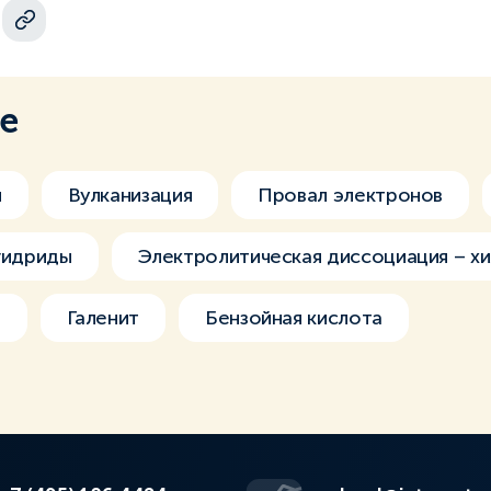
ме
и
Вулканизация
Провал электронов
гидриды
Электролитическая диссоциация – х
я
Галенит
Бензойная кислота