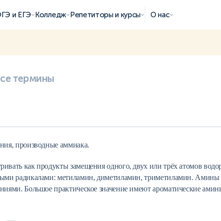
ГЭ и ЕГЭ
Колледж
Репетиторы и курсы
О нас
все термины
ния, производные аммиака.
ивать как продукты замещения одного, двух или трёх атомов водор
ыми радикалами: метиламин, диметиламин, триметиламин. Амины
ниями. Большое практическое значение имеют ароматические амин