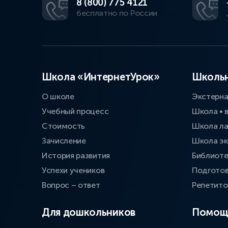
8 (800) 775 4121
бесплатно по России
Школа «ИнтернетУрок»
Школьн
О школе
Экстерн
Учебный процесс
Школа • 
Стоимость
Школа л
Зачисление
Школа эк
История развития
Библиоте
Успехи учеников
Подготов
Вопрос – ответ
Репетит
Для дошкольников
Помощ