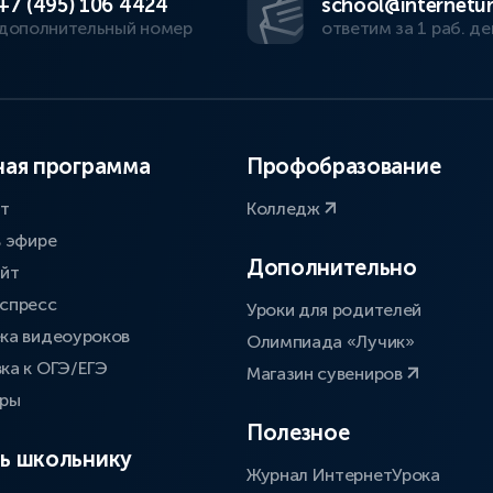
+7 (495) 106 4424
school@internetur
дополнительный номер
ответим за 1 раб. де
ая программа
Профобразование
ат
Колледж
в эфире
Дополнительно
айт
спресс
Уроки для родителей
ка видеоуроков
Олимпиада «Лучик»
ка к ОГЭ/ЕГЭ
Магазин сувениров
оры
Полезное
ь школьнику
Журнал ИнтернетУрока