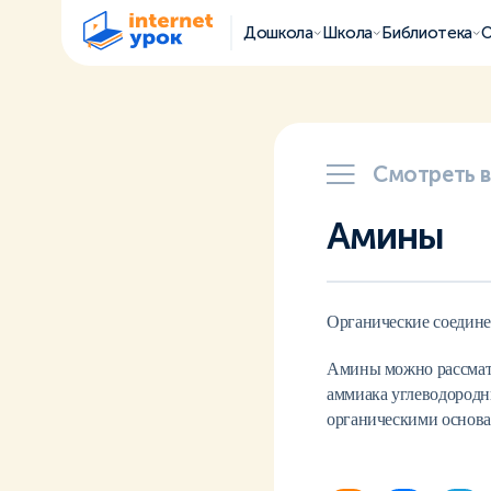
Дошкола
Школа
Библиотека
О
Смотреть 
Амины
Органические соедине
Амины можно рассматр
аммиака углеводородн
органическими основа