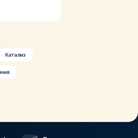
Катализ
имия