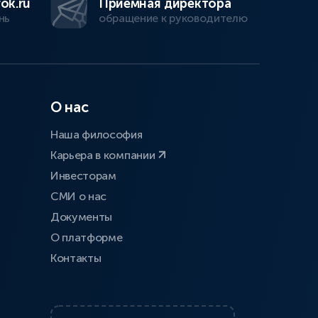
ok.ru
Приемная директора
нь
обращение к руководителю
О нас
Наша философия
Карьера в компании
Инвесторам
СМИ о нас
Документы
О платформе
Контакты