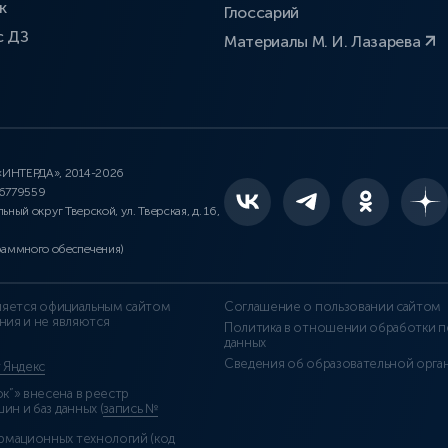
к
Глоссарий
с ДЗ
Материалы М. И. Лазарева
 «ИНТЕРДА», 2014-2026
46779559
льный округ Тверской, ул. Тверская, д. 16,
раммного обеспечения)
является официальным сайтом
Соглашение о пользовании сайтом
ния и не являются
Политика в отношении обработки п
данных
Сведения об образовательной орга
т Яндекс
”» внесена в реестр
н и баз данных (
запись №
рмационных технологий (код