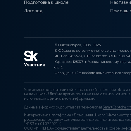
Подготовка к школе
Наставни
Логопед
Помощь 
© ИнтернетУрок, 2009-2026
© Общество с ограниченной ответственностью
ИНН 7715706679, КПП 771001001, ОГРН 10877
Юр. адрес: 125375, г. Москва, вн.тер.г. муниципа
стр. 1
ОКВЭД 62.01 (Разработка компьютерного прог
Уважаемые посетители сайта! Только сайт interneturok.ru 
нашей школы! Любые другие сайты не имеют к нам отноше
источником официальной информации.
Данные в формах обрабатывает технология
SmartCaptcha о
Интерактивная платформа «Домашняя Школа “ИнтернетУрок
российских программ для электронных вычислительных маши
14133 от 01.07.2022 г.
).
ООО «ИНТЕРДА» осуществляет деятельность в сфере инфо