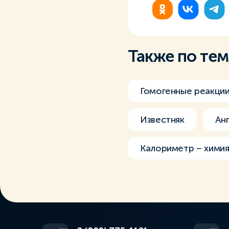
Также по те
Гомогенные реакци
Известняк
Ан
Калориметр – хими