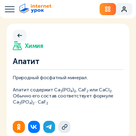
Химия
Апатит
Природный фосфатный минерал.
Апатит содержит Ca
(PO
)
, CaF
или CaCl
.
3
4
2
2
2
Обычно его состав соответствует формуле
Ca
(PO
)
∙ CaF
3
4
2
2