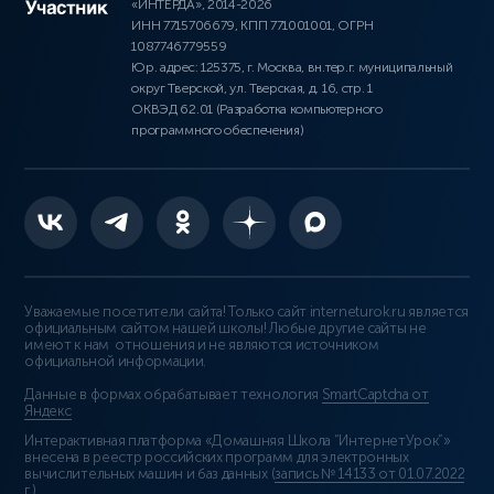
«ИНТЕРДА», 2014-2026
ИНН 7715706679, КПП 771001001, ОГРН
1087746779559
Юр. адрес: 125375, г. Москва, вн.тер.г. муниципальный
округ Тверской, ул. Тверская, д. 16, стр. 1
ОКВЭД 62.01 (Разработка компьютерного
программного обеспечения)
Уважаемые посетители сайта! Только сайт interneturok.ru является
официальным сайтом нашей школы! Любые другие сайты не
имеют к нам отношения и не являются источником
официальной информации.
Данные в формах обрабатывает технология
SmartCaptcha от
Яндекс
Интерактивная платформа «Домашняя Школа “ИнтернетУрок”»
внесена в реестр российских программ для электронных
вычислительных машин и баз данных (
запись № 14133 от 01.07.2022
г.
).