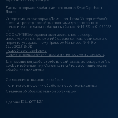
официальной информации.
Данные в формах обрабатывает технология
SmartCaptcha от
Яндекс
Интерактивная платформа «Домашняя Школа “ИнтернетУрок”»
внесена в реестр российских программ для электронных
вычислительных машин и баз данных (
запись № 14133 от 01.07.2022
г.
).
ООО «ИНТЕРДА» осуществляет деятельность в сфере
информационных технологий (код вида деятельности согласно
перечню, утверждённому Приказом Минцифры № 449 от
11.05.2023: 16.01)
Подробнее о платформе
.
Форматы предоставления доступа к платформе и стоимость
.
Для повышения удобства работы с сайтом мы используем файлы
cookie и веб-аналитику. Оставаясь на сайте, вы соглашаетесь на
обработку таких данных.
Соглашение о пользовании сайтом
Политика в отношении обработки персональных данных
Сведения об образовательной организации