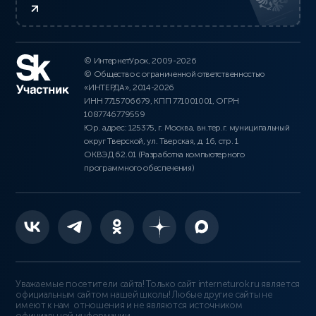
© ИнтернетУрок, 2009-2026
© Общество с ограниченной ответственностью
«ИНТЕРДА», 2014-2026
ИНН 7715706679, КПП 771001001, ОГРН
1087746779559
Юр. адрес: 125375, г. Москва, вн.тер.г. муниципальный
округ Тверской, ул. Тверская, д. 16, стр. 1
ОКВЭД 62.01 (Разработка компьютерного
программного обеспечения)
Уважаемые посетители сайта! Только сайт interneturok.ru является
официальным сайтом нашей школы! Любые другие сайты не
имеют к нам отношения и не являются источником