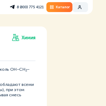
Каталог
8 (800) 775 4121
Химия
ликоль ОН–СН
–
2
и обладают всеми
ы), при этом
ывая смесь