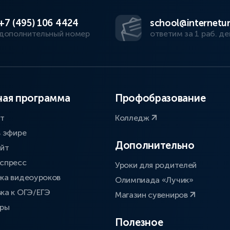
+7 (495) 106 4424
school@internetur
дополнительный номер
ответим за 1 раб. де
ая программа
Профобразование
ат
Колледж
в эфире
Дополнительно
айт
спресс
Уроки для родителей
ка видеоуроков
Олимпиада «Лучик»
ка к ОГЭ/ЕГЭ
Магазин сувениров
оры
Полезное