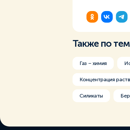
Также по те
Газ – химия
И
Концентрация раст
Силикаты
Бер