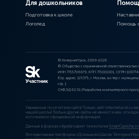
Для дошкольников
Помощ
Подготовка к школе
Наставни
Логопед
Помощь 
© ИнтернетУрок, 2009-2026
© Общество с ограниченной ответственностью
ИНН 7715706679, КПП 771001001, ОГРН 10877
Юр. адрес: 125375, г. Москва, вн.тер.г. муниципа
стр. 1
ОКВЭД 62.01 (Разработка компьютерного прог
Уважаемые посетители сайта! Только сайт interneturok.ru 
нашей школы! Любые другие сайты не имеют к нам отноше
источником официальной информации.
Данные в формах обрабатывает технология
SmartCaptcha о
Интерактивная платформа «Домашняя Школа “ИнтернетУрок