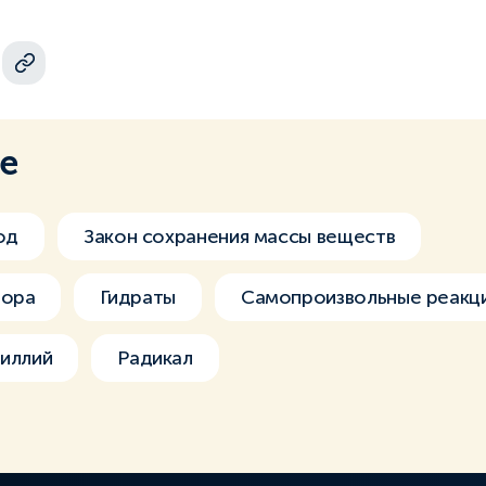
ме
од
Закон сохранения массы веществ
вора
Гидраты
Самопроизвольные реакц
иллий
Радикал