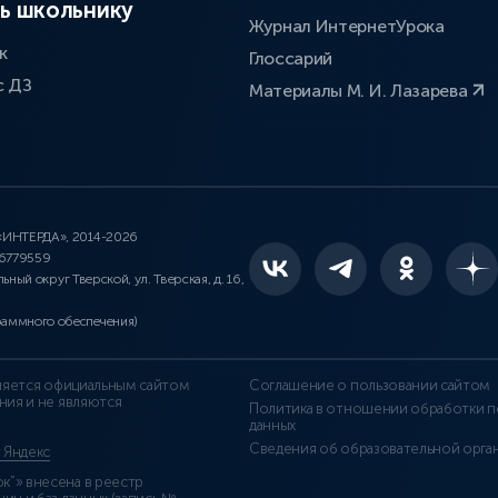
ь школьнику
Журнал ИнтернетУрока
к
Глоссарий
с ДЗ
Материалы М. И. Лазарева
 «ИНТЕРДА», 2014-2026
46779559
льный округ Тверской, ул. Тверская, д. 16,
раммного обеспечения)
является официальным сайтом
Соглашение о пользовании сайтом
ния и не являются
Политика в отношении обработки п
данных
Сведения об образовательной орга
т Яндекс
”» внесена в реестр