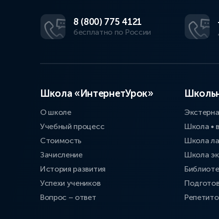
8 (800) 775 4121
бесплатно по России
Школа «ИнтернетУрок»
Школьн
О школе
Экстерн
Учебный процесс
Школа • 
Стоимость
Школа л
Зачисление
Школа эк
История развития
Библиоте
Успехи учеников
Подготов
Вопрос – ответ
Репетит