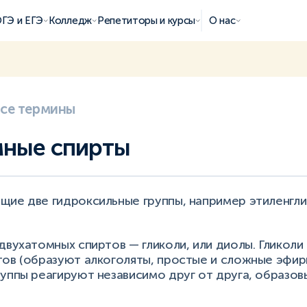
ГЭ и ЕГЭ
Колледж
Репетиторы и курсы
О нас
все термины
мные спирты
щие две гидроксильные группы, например этиленг
двухатомных спиртов — гликоли, или диолы. Гликол
ов (образуют алкоголяты, простые и сложные эфир
уппы реагируют независимо друг от друга, образов