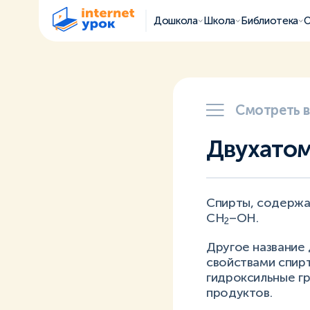
Дошкола
Школа
Библиотека
О
Смотреть 
Двухато
Спирты, содержа
СН
–ОН.
2
Другое название 
свойствами спирт
гидроксильные гр
продуктов.