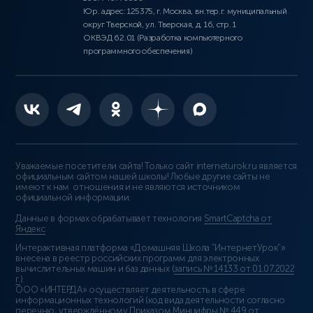
Юр. адрес: 125375, г. Москва, вн.тер.г. муниципальный
округ Тверской, ул. Тверская, д. 16, стр. 1
ОКВЭД 62.01 (Разработка компьютерного
программного обеспечения)
Уважаемые посетители сайта! Только сайт interneturok.ru является
официальным сайтом нашей школы! Любые другие сайты не
имеют к нам отношения и не являются источником
официальной информации.
Данные в формах обрабатывает технология
SmartCaptcha от
Яндекс
Интерактивная платформа «Домашняя Школа “ИнтернетУрок”»
внесена в реестр российских программ для электронных
вычислительных машин и баз данных (
запись № 14133 от 01.07.2022
г.
).
ООО «ИНТЕРДА» осуществляет деятельность в сфере
информационных технологий (код вида деятельности согласно
перечню, утверждённому Приказом Минцифры № 449 от