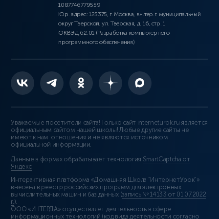
1087746779559
Юр. адрес: 125375, г. Москва, вн.тер.г. муниципальный
округ Тверской, ул. Тверская, д. 16, стр. 1
ОКВЭД 62.01 (Разработка компьютерного
программного обеспечения)
Уважаемые посетители сайта! Только сайт interneturok.ru является
официальным сайтом нашей школы! Любые другие сайты не
имеют к нам отношения и не являются источником
официальной информации.
Данные в формах обрабатывает технология
SmartCaptcha от
Яндекс
Интерактивная платформа «Домашняя Школа “ИнтернетУрок”»
внесена в реестр российских программ для электронных
вычислительных машин и баз данных (
запись № 14133 от 01.07.2022
г.
).
ООО «ИНТЕРДА» осуществляет деятельность в сфере
информационных технологий (код вида деятельности согласно