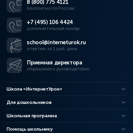
8 (800) 775 4121
бесплатно по России
+7 (495) 106 4424
дополнительный номер
school@interneturok.ru
ответим за 1 раб. день
Приемная директора
обращение к руководителю
Школа «ИнтернетУрок»
Для дошкольников
Школьная программа
Помощь школьнику