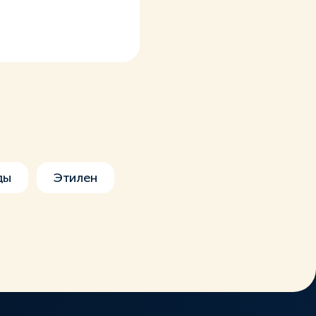
ды
Этилен