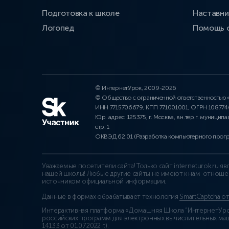
Подготовка к школе
Наставни
Логопед
Помощь 
© ИнтернетУрок, 2009-2026
© Общество с ограниченной ответственностью
ИНН 7715706679, КПП 771001001, ОГРН 10877
Юр. адрес: 125375, г. Москва, вн.тер.г. муниципа
стр. 1
ОКВЭД 62.01 (Разработка компьютерного прог
Уважаемые посетители сайта! Только сайт interneturok.ru 
нашей школы! Любые другие сайты не имеют к нам отноше
источником официальной информации.
Данные в формах обрабатывает технология
SmartCaptcha о
Интерактивная платформа «Домашняя Школа “ИнтернетУрок
российских программ для электронных вычислительных маши
14133 от 01.07.2022 г.
).