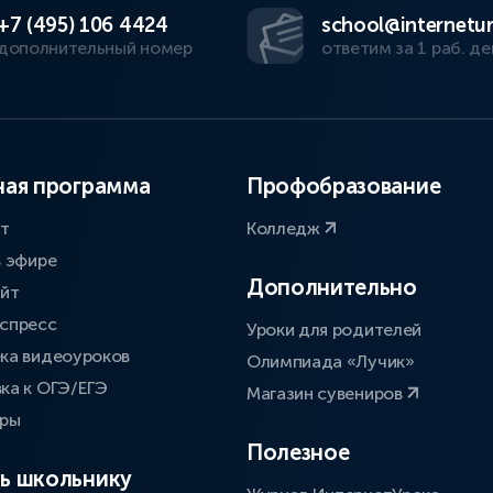
+7 (495) 106 4424
school@internetur
дополнительный номер
ответим за 1 раб. де
ая программа
Профобразование
ат
Колледж
в эфире
Дополнительно
айт
спресс
Уроки для родителей
ка видеоуроков
Олимпиада «Лучик»
ка к ОГЭ/ЕГЭ
Магазин сувениров
оры
Полезное
ь школьнику