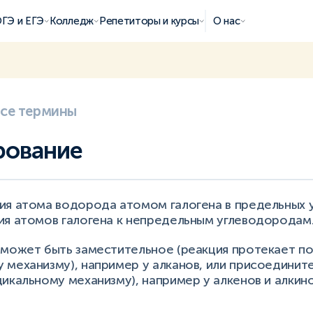
ГЭ и ЕГЭ
Колледж
Репетиторы и курсы
О нас
все термины
рование
ия атома водорода атомом галогена в предельных 
ия атомов галогена к непредельным углеводородам
 может быть заместительное (реакция протекает п
механизму), например у алканов, или присоединит
икальному механизму), например у алкенов и алкино