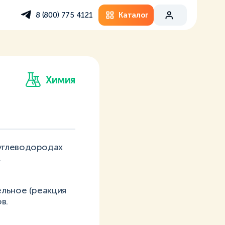
Каталог
8 (800) 775 4121
Химия
углеводородах
.
о
ельное (реакция
в.