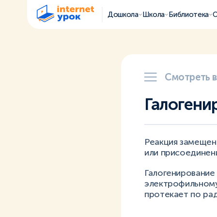
Дошкола
Школа
Библиотека
О
Смотреть 
Галогени
Реакция замещен
или присоединен
Галогенирование
электрофильному 
протекает по рад