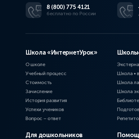
8 (800) 775 4121
бесплатно по России
Школа «ИнтернетУрок»
Школьн
О школе
Экстерн
Учебный процесс
Школа • 
Стоимость
Школа л
Зачисление
Школа эк
История развития
Библиоте
Успехи учеников
Подготов
Вопрос – ответ
Репетит
Для дошкольников
Помощ