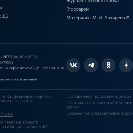
Журнал ИнтернетУрока
к
Глоссарий
с ДЗ
Материалы М. И. Лазарева
 «ИНТЕРДА», 2014-2026
46779559
льный округ Тверской, ул. Тверская, д. 16,
раммного обеспечения)
является официальным сайтом
Соглашение о пользовании сайтом
ния и не являются
Политика в отношении обработки п
данных
Сведения об образовательной орга
т Яндекс
”» внесена в реестр
н и баз данных (
запись №