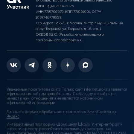
© Общество с ограниченной ответственностью
«ИНТЕРДА», 2014-2026
ИНН 7715706679, КПП 771001001, ОГРН
1087746779559
Юр. адрес: 125375, г. Москва, вн.тер.г. муниципальный
округ Тверской, ул. Тверская, д. 16, стр. 1
ОКВЭД 62.01 (Разработка компьютерного
программного обеспечения)
Уважаемые посетители сайта! Только сайт interneturok.ru является
официальным сайтом нашей школы! Любые другие сайты не
имеют к нам отношения и не являются источником
официальной информации.
Данные в формах обрабатывает технология
SmartCaptcha от
Яндекс
Интерактивная платформа «Домашняя Школа “ИнтернетУрок”»
внесена в реестр российских программ для электронных
вычислительных машин и баз данных (
запись № 14133 от 01.07.2022