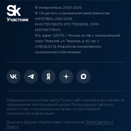
© ИнтернетУрок, 2009-2026
© Общество с ограниченной ответственностью
«ИНТЕРДА», 2014-2026
ИНН 7715706679, КПП 771001001, ОГРН
1087746779559
Юр. адрес: 125375, г. Москва, вн.тер.г. муниципальный
округ Тверской, ул. Тверская, д. 16, стр. 1
ОКВЭД 62.01 (Разработка компьютерного
программного обеспечения)
Уважаемые посетители сайта! Только сайт interneturok.ru является
официальным сайтом нашей школы! Любые другие сайты не
имеют к нам отношения и не являются источником
официальной информации.
Данные в формах обрабатывает технология
SmartCaptcha от
Яндекс