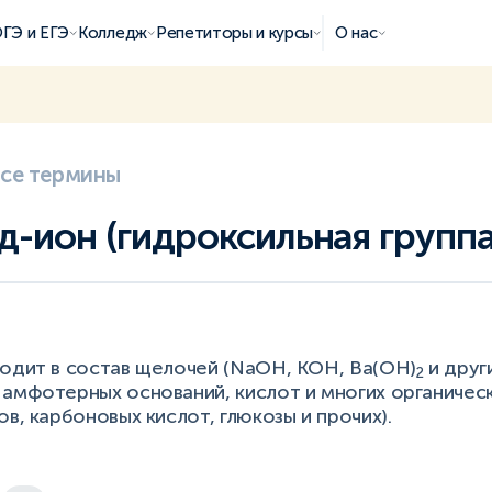
ГЭ и ЕГЭ
Колледж
Репетиторы и курсы
О нас
все термины
д-ион (гидроксильная группа
ходит в состав щелочей (NaOH, KOH, Ba(OH)
и други
2
 амфотерных оснований, кислот и многих органичес
ов, карбоновых кислот, глюкозы и прочих).