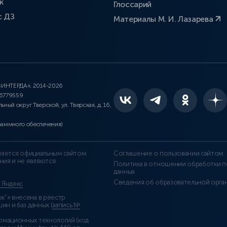
к
Глоссарий
с ДЗ
Материалы М. И. Лазарева
 «ИНТЕРДА», 2014-2026
46779559
льный округ Тверской, ул. Тверская, д. 16,
раммного обеспечения)
является официальным сайтом
Соглашение о пользовании сайтом
ния и не являются
Политика в отношении обработки п
данных
Сведения об образовательной орга
т Яндекс
”» внесена в реестр
н и баз данных (
запись №
рмационных технологий (код