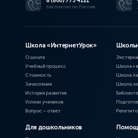
8 (800) 775 4121
бесплатно по России
Школа «ИнтернетУрок»
Школьн
О школе
Экстерн
Учебный процесс
Школа • 
Стоимость
Школа л
Зачисление
Школа эк
История развития
Библиоте
Успехи учеников
Подготов
Вопрос – ответ
Репетит
Для дошкольников
Помощ