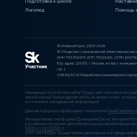
Подготовка к школе
Наставни
Логопед
Помощь 
© ИнтернетУрок, 2009-2026
© Общество с ограниченной ответственностью
ИНН 7715706679, КПП 771001001, ОГРН 10877
Юр. адрес: 125375, г. Москва, вн.тер.г. муниципа
стр. 1
ОКВЭД 62.01 (Разработка компьютерного прог
Уважаемые посетители сайта! Только сайт interneturok.ru 
нашей школы! Любые другие сайты не имеют к нам отноше
источником официальной информации.
Данные в формах обрабатывает технология
SmartCaptcha о
Интерактивная платформа «Домашняя Школа “ИнтернетУрок
российских программ для электронных вычислительных маши
14133 от 01.07.2022 г.
).
ООО «ИНТЕРДА» осуществляет деятельность в сфере инфо