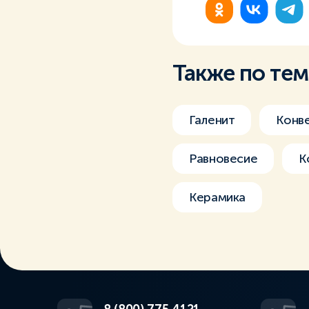
Также по те
Галенит
Конв
Равновесие
К
Керамика