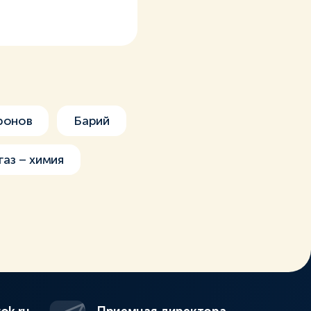
ронов
Барий
газ – химия