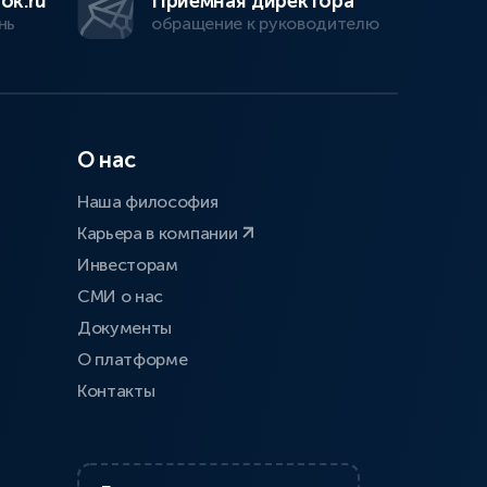
ok.ru
Приемная директора
нь
обращение к руководителю
О нас
Наша философия
Карьера в компании
Инвесторам
СМИ о нас
Документы
О платформе
Контакты