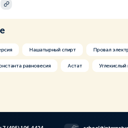
ме
ерсия
Нашатырный спирт
Провал элект
онстанта равновесия
Астат
Углекислый 