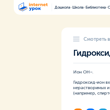
Дошкола
Школа
Библиотека
О
Смотреть 
Гидрокси
Ион ОН–.
Гидроксид-ион в
нерастворимых и
(например, спирт