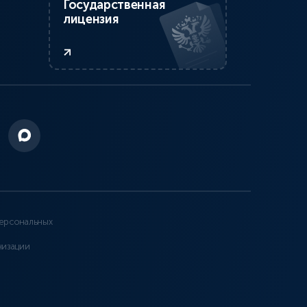
Государственная
лицензия
ерсональных
низации