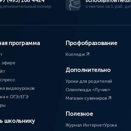
+7 (495) 106 4424
school@internetur
дополнительный номер
ответим за 1 раб. де
ая программа
Профобразование
ат
Колледж
в эфире
Дополнительно
айт
спресс
Уроки для родителей
ка видеоуроков
Олимпиада «Лучик»
ка к ОГЭ/ЕГЭ
Магазин сувениров
оры
Полезное
ь школьнику
Журнал ИнтернетУрока