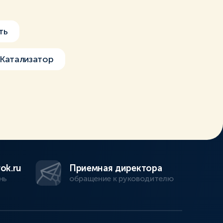
ть
Катализатор
ok.ru
Приемная директора
нь
обращение к руководителю