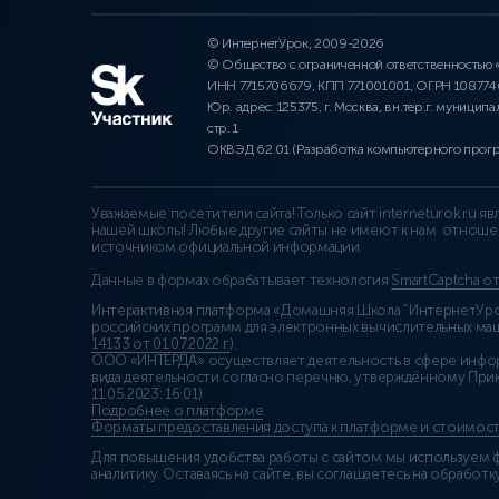
© ИнтернетУрок, 2009-2026
© Общество с ограниченной ответственностью
ИНН 7715706679, КПП 771001001, ОГРН 10877
Юр. адрес: 125375, г. Москва, вн.тер.г. муниципа
стр. 1
ОКВЭД 62.01 (Разработка компьютерного прог
Уважаемые посетители сайта! Только сайт interneturok.ru 
нашей школы! Любые другие сайты не имеют к нам отноше
источником официальной информации.
Данные в формах обрабатывает технология
SmartCaptcha о
Интерактивная платформа «Домашняя Школа “ИнтернетУрок
российских программ для электронных вычислительных маши
14133 от 01.07.2022 г.
).
ООО «ИНТЕРДА» осуществляет деятельность в сфере инфо
вида деятельности согласно перечню, утверждённому При
11.05.2023: 16.01)
Подробнее о платформе
.
Форматы предоставления доступа к платформе и стоимост
Для повышения удобства работы с сайтом мы используем ф
аналитику. Оставаясь на сайте, вы соглашаетесь на обработку