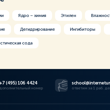
ии
Ядро – химия
Этилен
Влажнос
ние
Дегидрирование
Ингибиторы
стическая сода
+7 (495) 106 4424
school@internetur
дополнительный номер
ответим за 1 раб. де