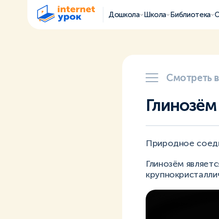
Дошкола
Школа
Библиотека
О
Смотреть 
Глинозём
Природное соеди
Глинозём являет
крупнокристалли