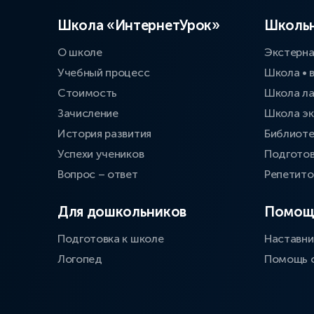
Школа «ИнтернетУрок»
Школьн
О школе
Экстерн
Учебный процесс
Школа • 
Стоимость
Школа л
Зачисление
Школа эк
История развития
Библиоте
Успехи учеников
Подготов
Вопрос – ответ
Репетит
Для дошкольников
Помощ
Подготовка к школе
Наставни
Логопед
Помощь 