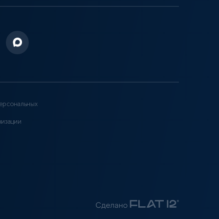
ерсональных
низации