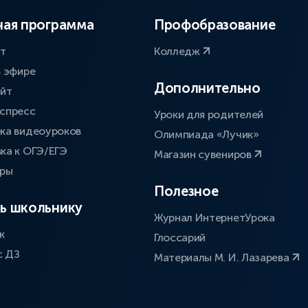
ая программа
Профобразование
ат
Колледж
в эфире
Дополнительно
айт
спресс
Уроки для родителей
ка видеоуроков
Олимпиада «Лучик»
ка к ОГЭ/ЕГЭ
Магазин сувениров
оры
Полезное
ь школьнику
Журнал ИнтернетУрока
к
Глоссарий
с ДЗ
Материалы М. И. Лазарева