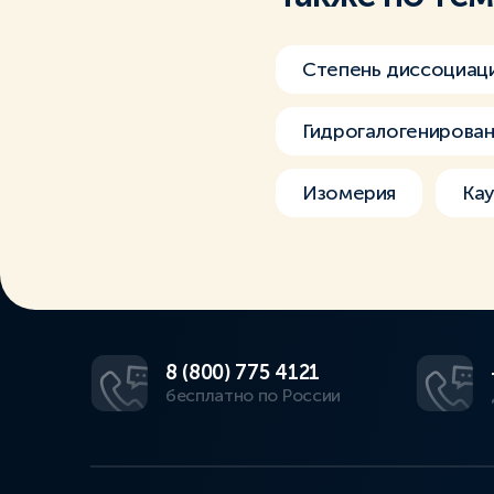
Степень диссоциац
Гидрогалогенирова
Изомерия
Кау
8 (800) 775 4121
бесплатно по России