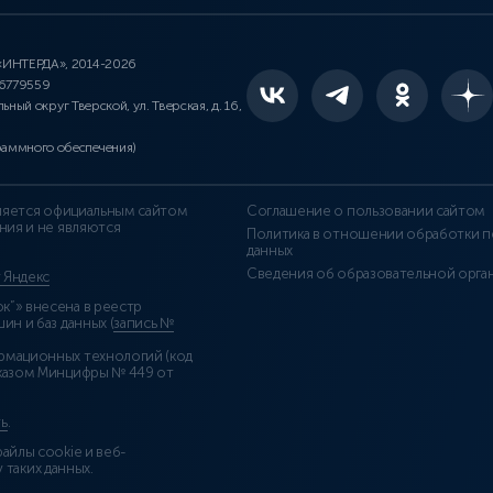
 «ИНТЕРДА», 2014-2026
46779559
льный округ Тверской, ул. Тверская, д. 16,
раммного обеспечения)
является официальным сайтом
Соглашение о пользовании сайтом
ния и не являются
Политика в отношении обработки п
данных
Сведения об образовательной орга
т Яндекс
”» внесена в реестр
н и баз данных (
запись №
рмационных технологий (код
казом Минцифры № 449 от
ь
.
айлы cookie и веб-
 таких данных.