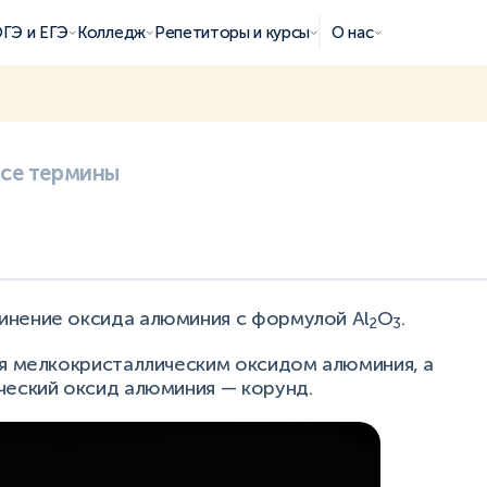
ГЭ и ЕГЭ
Колледж
Репетиторы и курсы
О нас
все термины
нение оксида алюминия с формулой Al
O
.
2
3
ся мелкокристаллическим оксидом алюминия, а
ческий оксид алюминия — корунд.