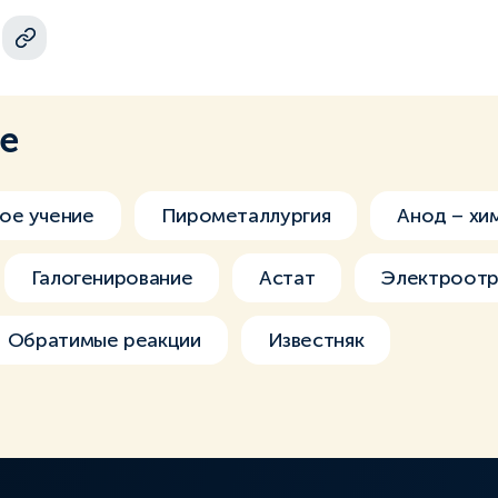
ме
ое учение
Пирометаллургия
Анод – хи
Галогенирование
Астат
Электроотр
Обратимые реакции
Известняк