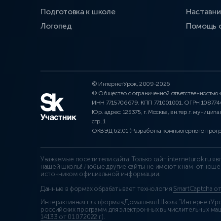
Подготовка к школе
Наставни
Логопед
Помощь 
© ИнтернетУрок, 2009-2026
© Общество с ограниченной ответственностью
ИНН 7715706679, КПП 771001001, ОГРН 10877
Юр. адрес: 125375, г. Москва, вн.тер.г. муниципа
стр. 1
ОКВЭД 62.01 (Разработка компьютерного прог
Уважаемые посетители сайта! Только сайт interneturok.ru 
нашей школы! Любые другие сайты не имеют к нам отноше
источником официальной информации.
Данные в формах обрабатывает технология
SmartCaptcha о
Интерактивная платформа «Домашняя Школа “ИнтернетУрок
российских программ для электронных вычислительных маши
14133 от 01.07.2022 г.
).