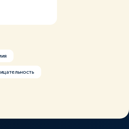
мия
ицательность