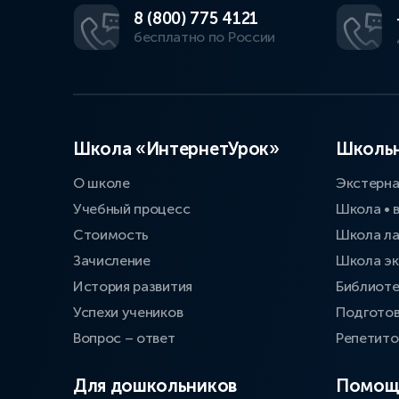
8 (800) 775 4121
бесплатно по России
Школа «ИнтернетУрок»
Школьн
О школе
Экстерн
Учебный процесс
Школа • 
Стоимость
Школа л
Зачисление
Школа эк
История развития
Библиоте
Успехи учеников
Подготов
Вопрос – ответ
Репетит
Для дошкольников
Помощ