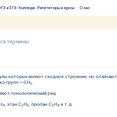
ГЭ и ЕГЭ
Колледж
Репетиторы и курсы
О нас
все термины
улы которых имеют сходное строение, но отличаютс
ько групп —CH
.
2
ляют гомологический ряд.
H
, этан C
H
, пропан С
H
и т. д.
4
2
6
3
8