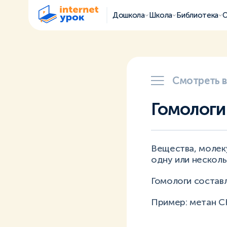
Дошкола
Школа
Библиотека
О
Смотреть 
Гомологи
Вещества, молек
одну или нескол
Гомологи состав
Пример: метан C