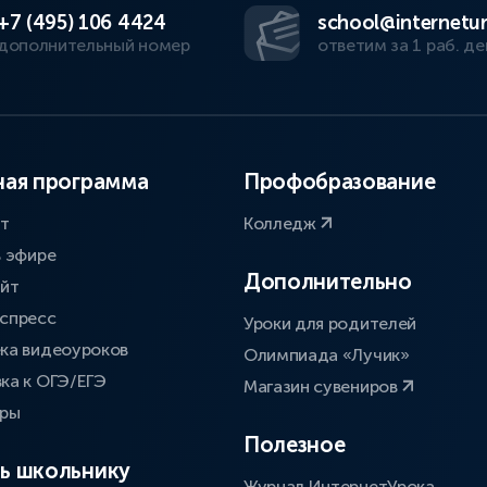
+7 (495) 106 4424
school@internetur
дополнительный номер
ответим за 1 раб. де
ая программа
Профобразование
ат
Колледж
в эфире
Дополнительно
айт
спресс
Уроки для родителей
ка видеоуроков
Олимпиада «Лучик»
ка к ОГЭ/ЕГЭ
Магазин сувениров
оры
Полезное
ь школьнику
Журнал ИнтернетУрока