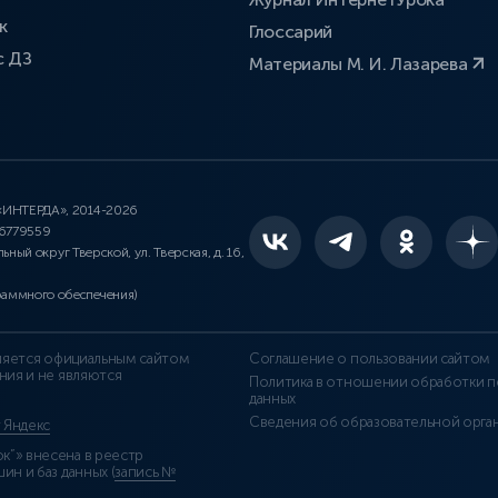
к
Глоссарий
с ДЗ
Материалы М. И. Лазарева
 «ИНТЕРДА», 2014-2026
46779559
льный округ Тверской, ул. Тверская, д. 16,
раммного обеспечения)
является официальным сайтом
Соглашение о пользовании сайтом
ния и не являются
Политика в отношении обработки п
данных
Сведения об образовательной орга
т Яндекс
”» внесена в реестр
н и баз данных (
запись №