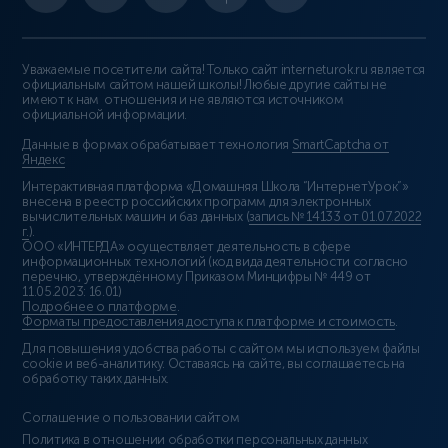
Уважаемые посетители сайта! Только сайт interneturok.ru является
официальным сайтом нашей школы! Любые другие сайты не
имеют к нам отношения и не являются источником
официальной информации.
Данные в формах обрабатывает технология
SmartCaptcha от
Яндекс
Интерактивная платформа «Домашняя Школа “ИнтернетУрок”»
внесена в реестр российских программ для электронных
вычислительных машин и баз данных (
запись № 14133 от 01.07.2022
г.
).
ООО «ИНТЕРДА» осуществляет деятельность в сфере
информационных технологий (код вида деятельности согласно
перечню, утверждённому Приказом Минцифры № 449 от
11.05.2023: 16.01)
Подробнее о платформе
.
Форматы предоставления доступа к платформе и стоимость
.
Для повышения удобства работы с сайтом мы используем файлы
cookie и веб-аналитику. Оставаясь на сайте, вы соглашаетесь на
обработку таких данных.
Соглашение о пользовании сайтом
Политика в отношении обработки персональных данных