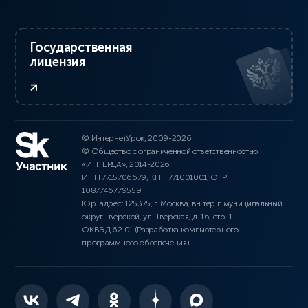
Государственная
лицензия
© ИнтернетУрок, 2009-2026
© Общество с ограниченной ответственностью
«ИНТЕРДА», 2014-2026
ИНН 7715706679, КПП 771001001, ОГРН
1087746779559
Юр. адрес: 125375, г. Москва, вн.тер.г. муниципальный
округ Тверской, ул. Тверская, д. 16, стр. 1
ОКВЭД 62.01 (Разработка компьютерного
программного обеспечения)