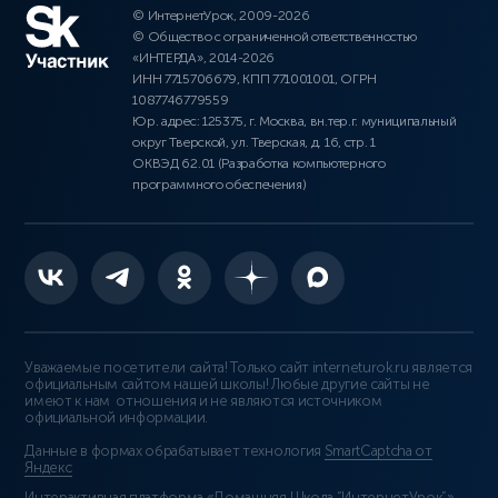
© ИнтернетУрок, 2009-2026
© Общество с ограниченной ответственностью
«ИНТЕРДА», 2014-2026
ИНН 7715706679, КПП 771001001, ОГРН
1087746779559
Юр. адрес: 125375, г. Москва, вн.тер.г. муниципальный
округ Тверской, ул. Тверская, д. 16, стр. 1
ОКВЭД 62.01 (Разработка компьютерного
программного обеспечения)
Уважаемые посетители сайта! Только сайт interneturok.ru является
официальным сайтом нашей школы! Любые другие сайты не
имеют к нам отношения и не являются источником
официальной информации.
Данные в формах обрабатывает технология
SmartCaptcha от
Яндекс