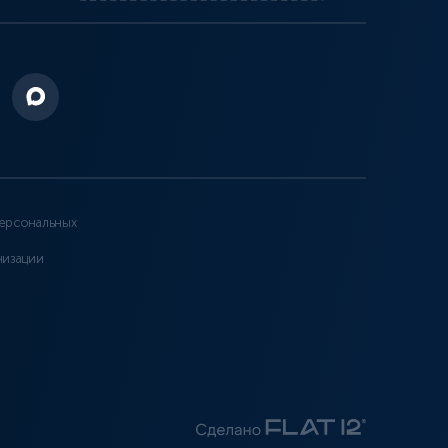
ерсональных
низации