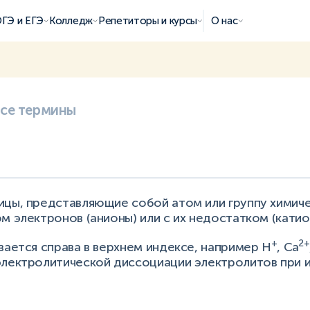
ГЭ и ЕГЭ
Колледж
Репетиторы и курсы
О нас
все термины
ицы, представляющие собой атом или группу химиче
м электронов (анионы) или с их недостатком (катио
+
2+
вается справа в верхнем индексе, например Н
, Са
электролитической диссоциации электролитов при 