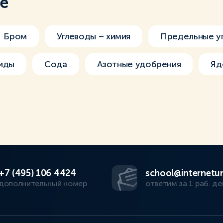
ме
Бром
Углеводы – химия
Предельные у
иды
Сода
Азотные удобрения
Яд
+7 (495) 106 4424
school@internetur
дополнительный номер
ответим за 1 раб. де