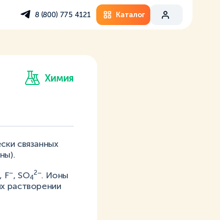
Каталог
8 (800) 775 4121
Химия
ски связанных
ны).
–
2–
, F
, SO
. Ионы
4
их растворении