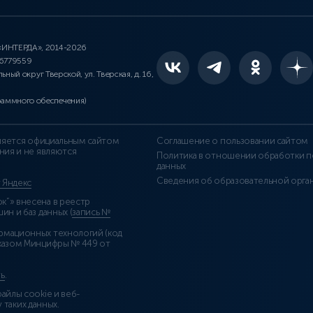
 «ИНТЕРДА», 2014-2026
46779559
льный округ Тверской, ул. Тверская, д. 16,
раммного обеспечения)
является официальным сайтом
Соглашение о пользовании сайтом
ния и не являются
Политика в отношении обработки п
данных
Сведения об образовательной орга
т Яндекс
”» внесена в реестр
н и баз данных (
запись №
рмационных технологий (код
казом Минцифры № 449 от
ь
.
айлы cookie и веб-
 таких данных.