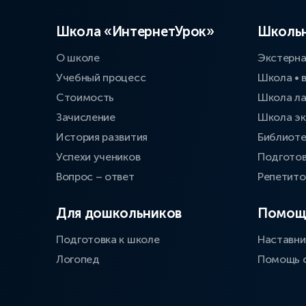
Школа «ИнтернетУрок»
Школьн
О школе
Экстерн
Учебный процесс
Школа • 
Стоимость
Школа л
Зачисление
Школа эк
История развития
Библиоте
Успехи учеников
Подготов
Вопрос – ответ
Репетит
Для дошкольников
Помощ
Подготовка к школе
Наставни
Логопед
Помощь 