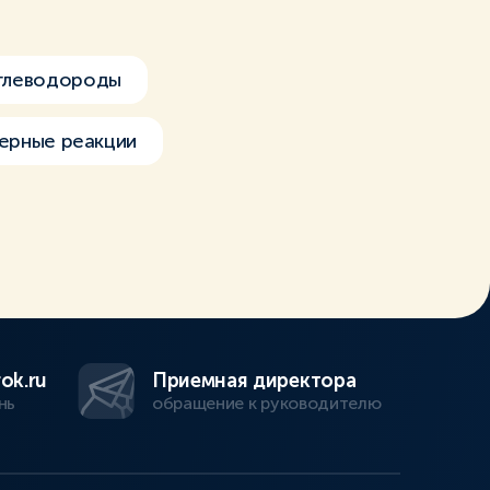
глеводороды
ерные реакции
ok.ru
Приемная директора
нь
обращение к руководителю