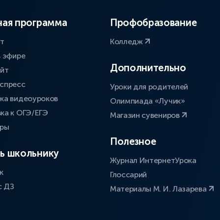
ая программа
Профобразование
ат
Колледж
в эфире
Дополнительно
айт
спресс
Уроки для родителей
ка видеоуроков
Олимпиада «Лучик»
ка к ОГЭ/ЕГЭ
Магазин сувениров
оры
Полезное
ь школьнику
Журнал ИнтернетУрока
к
Глоссарий
с ДЗ
Материалы М. И. Лазарева