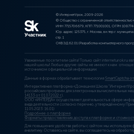
© ИнтернетУрок, 2009-2026
© Общество с ограниченной ответственностью
ИНН 7715706679, КПП 771001001, ОГРН 10877
Юр. адрес: 125375, г. Москва, вн.тер.г. муниципа
стр. 1
ОКВЭД 62.01 (Разработка компьютерного прог
Уважаемые посетители сайта! Только сайт interneturok.ru 
нашей школы! Любые другие сайты не имеют к нам отноше
источником официальной информации.
Данные в формах обрабатывает технология
SmartCaptcha о
Интерактивная платформа «Домашняя Школа “ИнтернетУрок
российских программ для электронных вычислительных маши
14133 от 01.07.2022 г.
).
ООО «ИНТЕРДА» осуществляет деятельность в сфере инфо
вида деятельности согласно перечню, утверждённому При
11.05.2023: 16.01)
Подробнее о платформе
.
Форматы предоставления доступа к платформе и стоимост
Для повышения удобства работы с сайтом мы используем ф
аналитику. Оставаясь на сайте, вы соглашаетесь на обработку