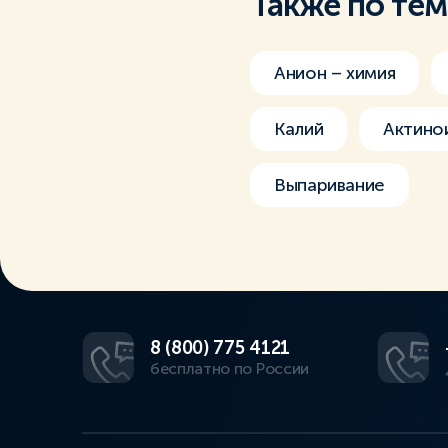
Также по те
Анион – химия
Калий
Актино
Выпаривание
8 (800) 775 4121
бесплатно по России