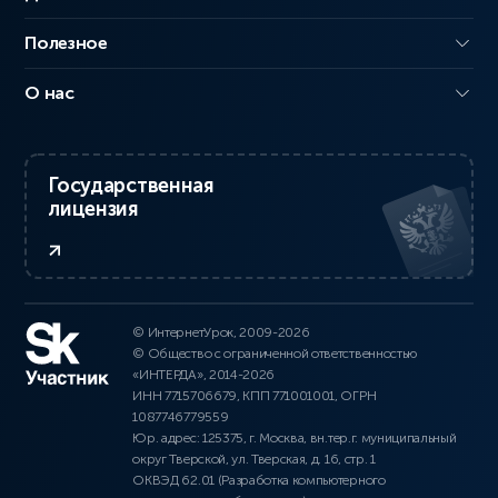
Полезное
О нас
Государственная
лицензия
© ИнтернетУрок, 2009-2026
© Общество с ограниченной ответственностью
«ИНТЕРДА», 2014-2026
ИНН 7715706679, КПП 771001001, ОГРН
1087746779559
Юр. адрес: 125375, г. Москва, вн.тер.г. муниципальный
округ Тверской, ул. Тверская, д. 16, стр. 1
ОКВЭД 62.01 (Разработка компьютерного