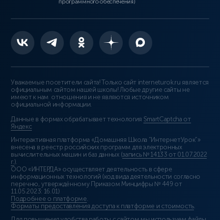
программного обеспечения)
Уважаемые посетители сайта! Только сайт interneturok.ru является
официальным сайтом нашей школы! Любые другие сайты не
имеют к нам отношения и не являются источником
официальной информации.
Данные в формах обрабатывает технология
SmartCaptcha от
Яндекс
Интерактивная платформа «Домашняя Школа “ИнтернетУрок”»
внесена в реестр российских программ для электронных
вычислительных машин и баз данных (
запись № 14133 от 01.07.2022
г.
).
ООО «ИНТЕРДА» осуществляет деятельность в сфере
информационных технологий (код вида деятельности согласно
перечню, утверждённому Приказом Минцифры № 449 от
11.05.2023: 16.01)
Подробнее о платформе
.
Форматы предоставления доступа к платформе и стоимость
.
Для повышения удобства работы с сайтом мы используем файлы