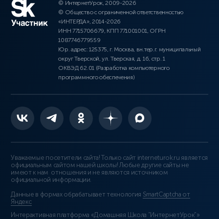
© ИнтернетУрок, 2009-2026
© Общество с ограниченной ответственностью
«ИНТЕРДА», 2014-2026
ИНН 7715706679, КПП 771001001, ОГРН
1087746779559
Юр. адрес: 125375, г. Москва, вн.тер.г. муниципальный
округ Тверской, ул. Тверская, д. 16, стр. 1
ОКВЭД 62.01 (Разработка компьютерного
программного обеспечения)
Уважаемые посетители сайта! Только сайт interneturok.ru является
официальным сайтом нашей школы! Любые другие сайты не
имеют к нам отношения и не являются источником
официальной информации.
Данные в формах обрабатывает технология
SmartCaptcha от
Яндекс
Интерактивная платформа «Домашняя Школа “ИнтернетУрок”»