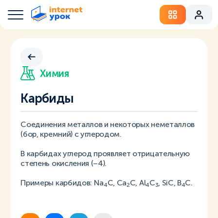
Химия
Карбиды
Соединения металлов и некоторых неметаллов
(бор, кремний) с углеродом.
В карбидах углерод проявляет отрицательную
степень окисления (–4).
Примеры карбидов: Na
C, Ca
C, Al
C
, SiC, В
С.
4
2
4
3
4