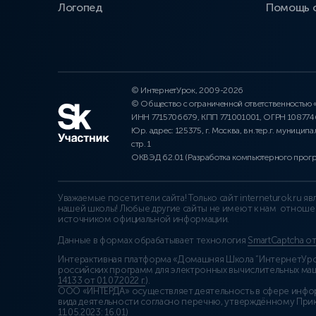
Логопед
Помощь 
© ИнтернетУрок, 2009-2026
© Общество с ограниченной ответственностью
ИНН 7715706679, КПП 771001001, ОГРН 10877
Юр. адрес: 125375, г. Москва, вн.тер.г. муниципа
стр. 1
ОКВЭД 62.01 (Разработка компьютерного прог
Уважаемые посетители сайта! Только сайт interneturok.ru 
нашей школы! Любые другие сайты не имеют к нам отноше
источником официальной информации.
Данные в формах обрабатывает технология
SmartCaptcha о
Интерактивная платформа «Домашняя Школа “ИнтернетУрок
российских программ для электронных вычислительных маши
14133 от 01.07.2022 г.
).
ООО «ИНТЕРДА» осуществляет деятельность в сфере инфо
вида деятельности согласно перечню, утверждённому При
11.05.2023: 16.01)