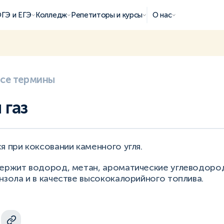
ГЭ и ЕГЭ
Колледж
Репетиторы и курсы
О нас
все термины
 газ
я при коксовании каменного угля.
держит водород, метан, ароматические углеводород
нзола и в качестве высококалорийного топлива.