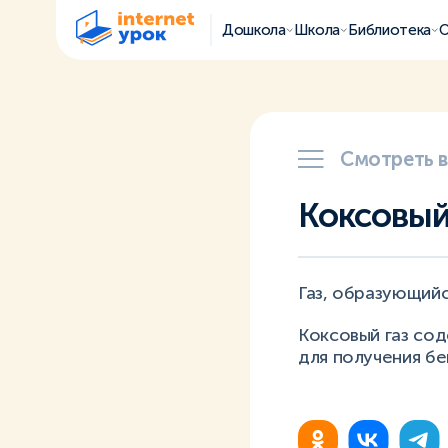
Дошкола
Школа
Библиотека
О
Смотреть 
Коксовый
Газ, образующийс
Коксовый газ со
для получения бе