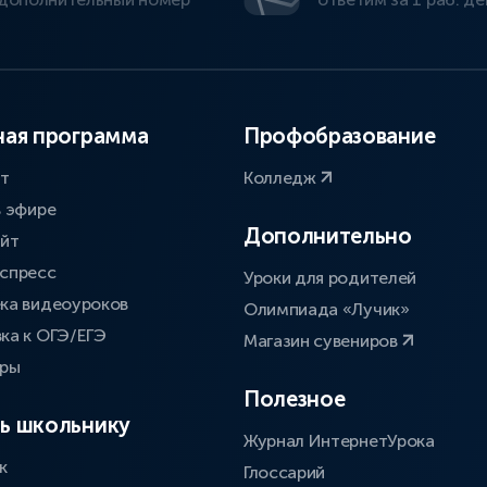
ая программа
Профобразование
ат
Колледж
в эфире
Дополнительно
айт
спресс
Уроки для родителей
ка видеоуроков
Олимпиада «Лучик»
ка к ОГЭ/ЕГЭ
Магазин сувениров
оры
Полезное
ь школьнику
Журнал ИнтернетУрока
к
Глоссарий