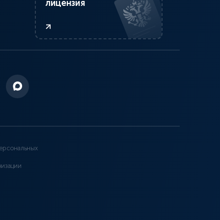
лицензия
ерсональных
низации