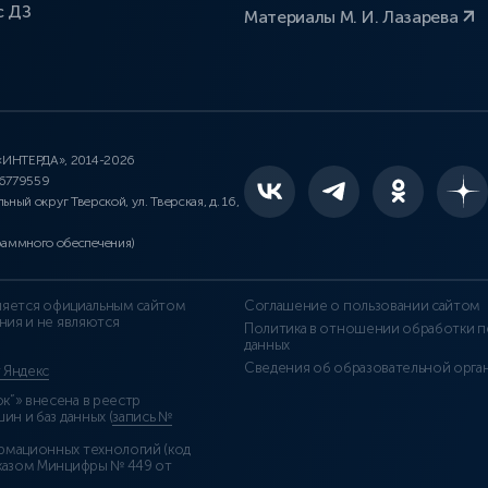
с ДЗ
Материалы М. И. Лазарева
 «ИНТЕРДА», 2014-2026
46779559
льный округ Тверской, ул. Тверская, д. 16,
раммного обеспечения)
является официальным сайтом
Соглашение о пользовании сайтом
ния и не являются
Политика в отношении обработки п
данных
Сведения об образовательной орга
т Яндекс
”» внесена в реестр
н и баз данных (
запись №
рмационных технологий (код
казом Минцифры № 449 от