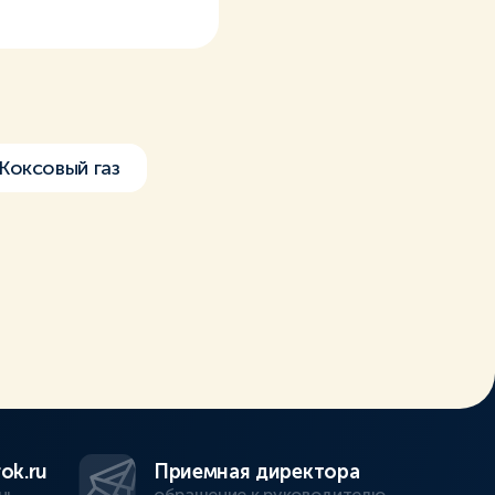
Коксовый газ
ok.ru
Приемная директора
нь
обращение к руководителю