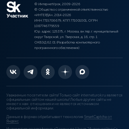
© ИнтернетУрок, 2009-2026
© Общество с ограниченной ответственностью
«ИНТЕРДА», 2014-2026
ИНН 7715706679, КПП 771001001, ОГРН
1087746779559
Юр. адрес: 125375, г. Москва, вн.тер.г. муниципальный
округ Тверской, ул. Тверская, д. 16, стр. 1
ОКВЭД 62.01 (Разработка компьютерного
программного обеспечения)
Уважаемые посетители сайта! Только сайт interneturok.ru является
официальным сайтом нашей школы! Любые другие сайты не
имеют к нам отношения и не являются источником
официальной информации.
Данные в формах обрабатывает технология
SmartCaptcha от
Яндекс