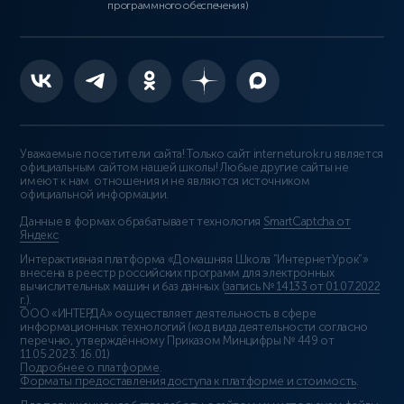
программного обеспечения)
Уважаемые посетители сайта! Только сайт interneturok.ru является
официальным сайтом нашей школы! Любые другие сайты не
имеют к нам отношения и не являются источником
официальной информации.
Данные в формах обрабатывает технология
SmartCaptcha от
Яндекс
Интерактивная платформа «Домашняя Школа “ИнтернетУрок”»
внесена в реестр российских программ для электронных
вычислительных машин и баз данных (
запись № 14133 от 01.07.2022
г.
).
ООО «ИНТЕРДА» осуществляет деятельность в сфере
информационных технологий (код вида деятельности согласно
перечню, утверждённому Приказом Минцифры № 449 от
11.05.2023: 16.01)
Подробнее о платформе
.
Форматы предоставления доступа к платформе и стоимость
.