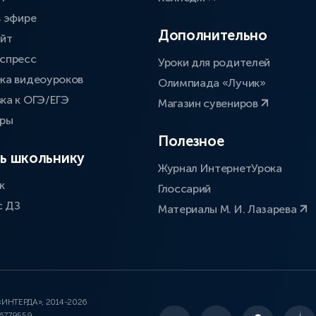
в эфире
Дополнительно
айт
спресс
Уроки для родителей
ка видеоуроков
Олимпиада «Лучик»
ка к ОГЭ/ЕГЭ
Магазин сувениров
оры
Полезное
ь школьнику
Журнал ИнтернетУрока
к
Глоссарий
с ДЗ
Материалы М. И. Лазарева
 «ИНТЕРДА», 2014-2026
46779559