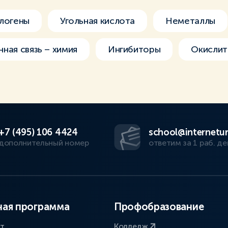
алогены
Угольная кислота
Неметаллы
ная связь – химия
Ингибиторы
Окислит
+7 (495) 106 4424
school@internetur
дополнительный номер
ответим за 1 раб. де
ая программа
Профобразование
ат
Колледж