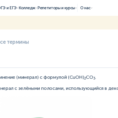
ГЭ и ЕГЭ
Колледж
Репетиторы и курсы
О нас
все термины
нение (минерал) с формулой (СuOH)
CO
.
2
3
нерал с зелёными полосами, использующийся в деко