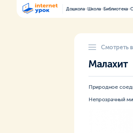
Дошкола
Школа
Библиотека
О
Смотреть 
Малахит
Природное соеди
Непрозрачный ми