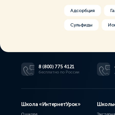
Адсорбция
Г
Сульфиды
Ион
8 (800) 775 4121
бесплатно по России
Школа «ИнтернетУрок»
Школьн
О школе
Экстерн