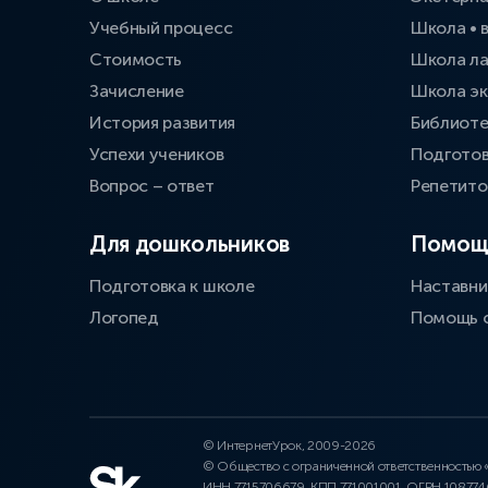
Учебный процесс
Школа • 
Стоимость
Школа л
Зачисление
Школа эк
История развития
Библиоте
Успехи учеников
Подготов
Вопрос – ответ
Репетит
Для дошкольников
Помощ
Подготовка к школе
Наставни
Логопед
Помощь 
© ИнтернетУрок, 2009-2026
© Общество с ограниченной ответственностью
ИНН 7715706679, КПП 771001001, ОГРН 10877