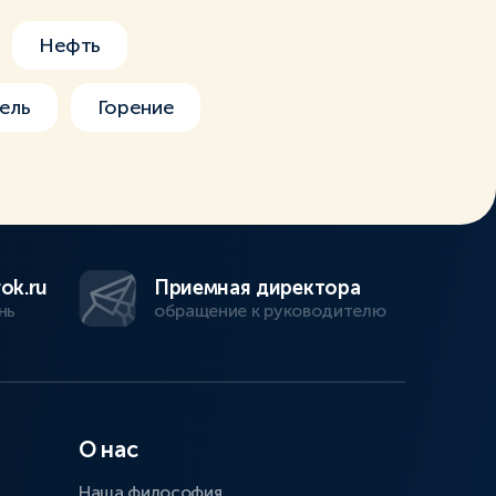
Нефть
ель
Горение
ok.ru
Приемная директора
нь
обращение к руководителю
О нас
Наша философия