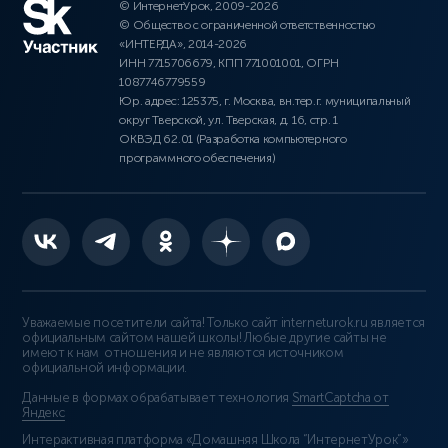
© ИнтернетУрок, 2009-2026
© Общество с ограниченной ответственностью
«ИНТЕРДА», 2014-2026
ИНН 7715706679, КПП 771001001, ОГРН
1087746779559
Юр. адрес: 125375, г. Москва, вн.тер.г. муниципальный
округ Тверской, ул. Тверская, д. 16, стр. 1
ОКВЭД 62.01 (Разработка компьютерного
программного обеспечения)
Уважаемые посетители сайта! Только сайт interneturok.ru является
официальным сайтом нашей школы! Любые другие сайты не
имеют к нам отношения и не являются источником
официальной информации.
Данные в формах обрабатывает технология
SmartCaptcha от
Яндекс
Интерактивная платформа «Домашняя Школа “ИнтернетУрок”»