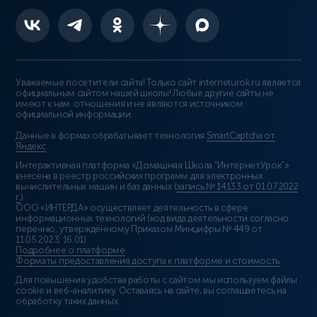
Уважаемые посетители сайта! Только сайт interneturok.ru является
официальным сайтом нашей школы! Любые другие сайты не
имеют к нам отношения и не являются источником
официальной информации.
Данные в формах обрабатывает технология
SmartCaptcha от
Яндекс
Интерактивная платформа «Домашняя Школа “ИнтернетУрок”»
внесена в реестр российских программ для электронных
вычислительных машин и баз данных (
запись № 14133 от 01.07.2022
г.
).
ООО «ИНТЕРДА» осуществляет деятельность в сфере
информационных технологий (код вида деятельности согласно
перечню, утверждённому Приказом Минцифры № 449 от
11.05.2023: 16.01)
Подробнее о платформе
.
Форматы предоставления доступа к платформе и стоимость
.
Для повышения удобства работы с сайтом мы используем файлы
cookie и веб-аналитику. Оставаясь на сайте, вы соглашаетесь на
обработку таких данных.