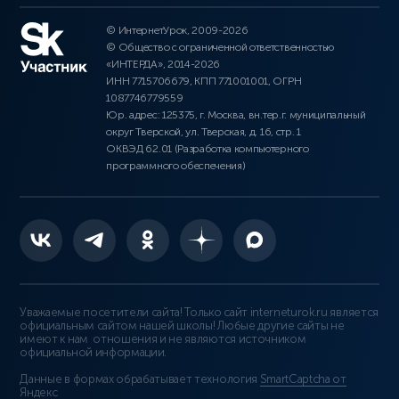
© ИнтернетУрок, 2009-2026
© Общество с ограниченной ответственностью
«ИНТЕРДА», 2014-2026
ИНН 7715706679, КПП 771001001, ОГРН
1087746779559
Юр. адрес: 125375, г. Москва, вн.тер.г. муниципальный
округ Тверской, ул. Тверская, д. 16, стр. 1
ОКВЭД 62.01 (Разработка компьютерного
программного обеспечения)
Уважаемые посетители сайта! Только сайт interneturok.ru является
официальным сайтом нашей школы! Любые другие сайты не
имеют к нам отношения и не являются источником
официальной информации.
Данные в формах обрабатывает технология
SmartCaptcha от
Яндекс