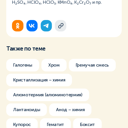
H₂SO₄, HClO₄, HClO₃, KMnO₄, K₂Cr₂O₇ и пр.
Также по теме
Галогены
Хром
Гремучая смесь
Кристаллизация – химия
Алюмотермия (алюминотермия)
Лантаноиды
Анод – химия
Купорос
Гематит
Боксит