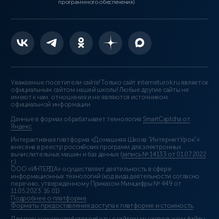
программного обеспечения)
Уважаемые посетители сайта! Только сайт interneturok.ru является
официальным сайтом нашей школы! Любые другие сайты не
имеют к нам отношения и не являются источником
официальной информации.
Данные в формах обрабатывает технология
SmartCaptcha от
Яндекс
Интерактивная платформа «Домашняя Школа “ИнтернетУрок”»
внесена в реестр российских программ для электронных
вычислительных машин и баз данных (
запись № 14133 от 01.07.2022
г.
).
ООО «ИНТЕРДА» осуществляет деятельность в сфере
информационных технологий (код вида деятельности согласно
перечню, утверждённому Приказом Минцифры № 449 от
11.05.2023: 16.01)
Подробнее о платформе
.
Форматы предоставления доступа к платформе и стоимость
.