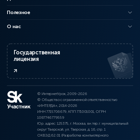
Полезное
О нас
Государственная
лицензия
© ИнтернетУрок, 2009-2026
© Общество с ограниченной ответственностью
«ИНТЕРДА», 2014-2026
ИНН 7715706679, КПП 771001001, ОГРН
1087746779559
Юр. адрес: 125375, г. Москва, вн.тер.г. муниципальный
округ Тверской, ул. Тверская, д. 16, стр. 1
ОКВЭД 62.01 (Разработка компьютерного