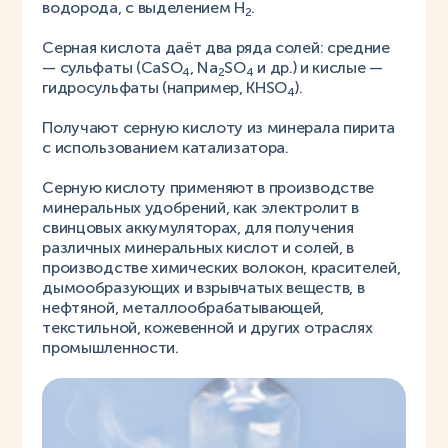
водорода, с выделением H
.
2
Серная кислота даёт два ряда солей: средние
— сульфаты (CaSO
, Na
SO
и др.) и кислые —
4
2
4
гидросульфаты (например, KHSO
).
4
Получают серную кислоту из минерала пирита
с использованием катализатора.
Серную кислоту применяют в производстве
минеральных удобрений, как электролит в
свинцовых аккумуляторах, для получения
различных минеральных кислот и солей, в
производстве химических волокон, красителей,
дымообразующих и взрывчатых веществ, в
нефтяной, металлообрабатывающей,
текстильной, кожевенной и других отраслях
промышленности.