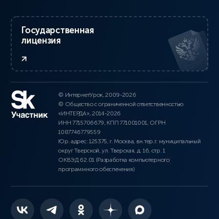
Государственная
лицензия
© ИнтернетУрок, 2009-2026
© Общество с ограниченной ответственностью
«ИНТЕРДА», 2014-2026
ИНН 7715706679, КПП 771001001, ОГРН
1087746779559
Юр. адрес: 125375, г. Москва, вн.тер.г. муниципальный
округ Тверской, ул. Тверская, д. 16, стр. 1
ОКВЭД 62.01 (Разработка компьютерного
программного обеспечения)