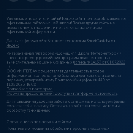
Уважаемые посетители сайта! Только сайт interneturok.ru является
официальным сайтом нашей школы! Любые другие сайты не
имеют к нам отношения и не являются источником
официальной информации.
Данные в формах обрабатывает технология
SmartCaptcha от
Яндекс
Интерактивная платформа «Домашняя Школа “ИнтернетУрок”»
внесена в реестр российских программ для электронных
вычислительных машин и баз данных (
запись № 14133 от 01.07.2022
г.
).
ООО «ИНТЕРДА» осуществляет деятельность в сфере
информационных технологий (код вида деятельности согласно
перечню, утверждённому Приказом Минцифры № 449 от
11.05.2023: 16.01)
Подробнее о платформе
.
Форматы предоставления доступа к платформе и стоимость
.
Для повышения удобства работы с сайтом мы используем файлы
cookie и веб-аналитику. Оставаясь на сайте, вы соглашаетесь на
обработку таких данных.
Соглашение о пользовании сайтом
Политика в отношении обработки персональных данных