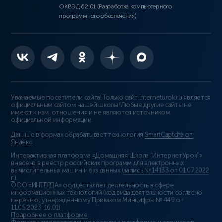
ОКВЭД 62.01 (Разработка компьютерного
программного обеспечения)
Уважаемые посетители сайта! Только сайт interneturok.ru является
официальным сайтом нашей школы! Любые другие сайты не
имеют к нам отношения и не являются источником
официальной информации.
Данные в формах обрабатывает технология
SmartCaptcha от
Яндекс
Интерактивная платформа «Домашняя Школа “ИнтернетУрок”»
внесена в реестр российских программ для электронных
вычислительных машин и баз данных (
запись № 14133 от 01.07.2022
г.
).
ООО «ИНТЕРДА» осуществляет деятельность в сфере
информационных технологий (код вида деятельности согласно
перечню, утверждённому Приказом Минцифры № 449 от
11.05.2023: 16.01)
Подробнее о платформе
.