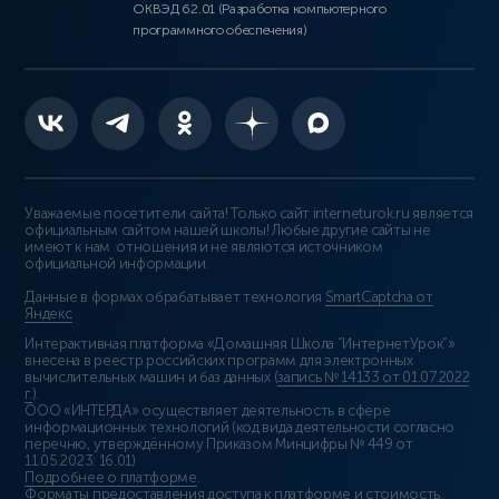
ОКВЭД 62.01 (Разработка компьютерного
программного обеспечения)
Уважаемые посетители сайта! Только сайт interneturok.ru является
официальным сайтом нашей школы! Любые другие сайты не
имеют к нам отношения и не являются источником
официальной информации.
Данные в формах обрабатывает технология
SmartCaptcha от
Яндекс
Интерактивная платформа «Домашняя Школа “ИнтернетУрок”»
внесена в реестр российских программ для электронных
вычислительных машин и баз данных (
запись № 14133 от 01.07.2022
г.
).
ООО «ИНТЕРДА» осуществляет деятельность в сфере
информационных технологий (код вида деятельности согласно
перечню, утверждённому Приказом Минцифры № 449 от
11.05.2023: 16.01)
Подробнее о платформе
.
Форматы предоставления доступа к платформе и стоимость
.