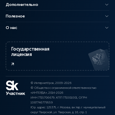
Дополнительно
Полезное
О нас
Государственная
лицензия
© ИнтернетУрок, 2009-2026
© Общество с ограниченной ответственностью
«ИНТЕРДА», 2014-2026
ИНН 7715706679, КПП 771001001, ОГРН
1087746779559
Юр. адрес: 125375, г. Москва, вн.тер.г. муниципальный
округ Тверской, ул. Тверская, д. 16, стр. 1