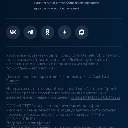
ОКВЭД 62.01 (Разработка компьютерного
программного обеспечения)
Уважаемые посетители сайта! Только сайт interneturok.ru является
официальным сайтом нашей школы! Любые другие сайты не
имеют к нам отношения и не являются источником
официальной информации.
Данные в формах обрабатывает технология
SmartCaptcha от
Яндекс
Интерактивная платформа «Домашняя Школа “ИнтернетУрок”»
внесена в реестр российских программ для электронных
вычислительных машин и баз данных (
запись № 14133 от 01.07.2022
г.
).
ООО «ИНТЕРДА» осуществляет деятельность в сфере
информационных технологий (код вида деятельности согласно
перечню, утверждённому Приказом Минцифры № 449 от
11.05.2023: 16.01)
Подробнее о платформе
.
Форматы предоставления доступа к платформе и стоимость
.