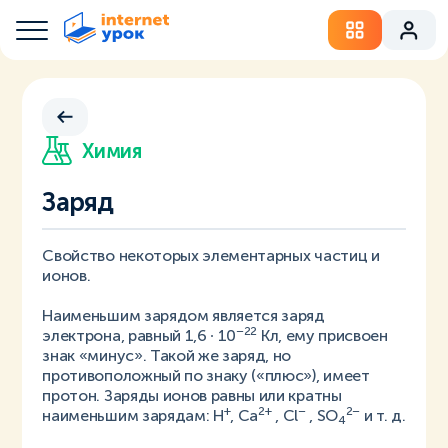
Химия
Заряд
Свойство некоторых элементарных частиц и
ионов.
Наименьшим зарядом является заряд
–22
электрона, равный 1,6 ∙ 10
Кл, ему присвоен
знак «минус». Такой же заряд, но
противоположный по знаку («плюс»), имеет
протон. Заряды ионов равны или кратны
+
2+
–
2–
наименьшим зарядам: H
, Ca
, Cl
, SO
и т. д.
4