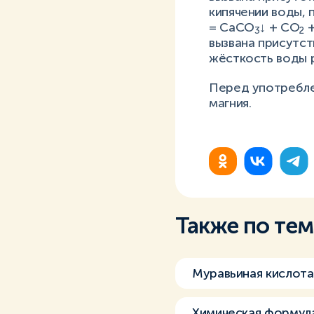
кипячении воды,
= СаСО
↓ + СО
+
3
2
вызвана присутст
жёсткость воды 
Перед употреблен
магния.
Также по те
Муравьиная кислота
Химическая формул