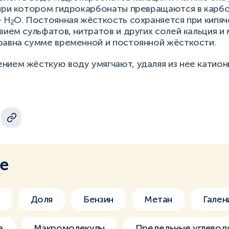
 при котором гидрокарбонаты превращаются в карб
 Н
О. Постоянная жёсткость сохраняется при кипяч
2
вием сульфатов, нитратов и других солей кальция и
равна сумме временной и постоянной жёсткости.
ием жёсткую воду умягчают, удаляя из нее катионы
ме
Доля
Бензин
Метан
Гален
а
Макромолекулы
Предельные углево