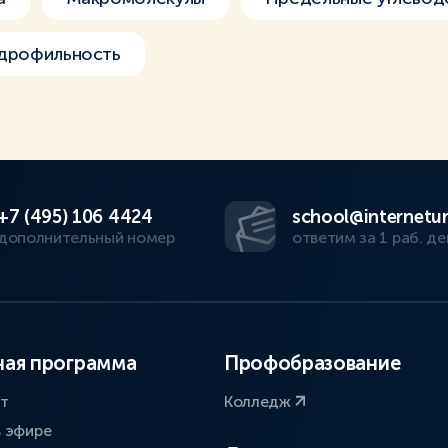
дрофильность
+7 (495) 106 4424
school@internetur
дополнительный номер
ответим за 1 раб. де
ая программа
Профобразование
ат
Колледж
в эфире