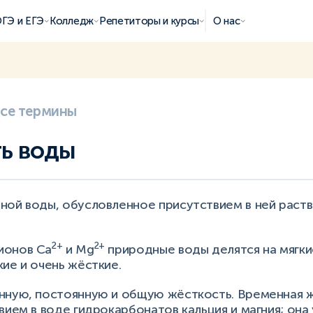
ГЭ и ЕГЭ
Колледж
Репетиторы и курсы
О нас
все термины
ь воды
ной воды, обусловленное присутствием в ней раст
2+
2+
ионов Са
и Mg
природные воды делятся на мягки
ие и очень жёсткие.
нную, постоянную и общую жёсткость. Временная 
вием в воде гидрокарбонатов кальция и магния; она