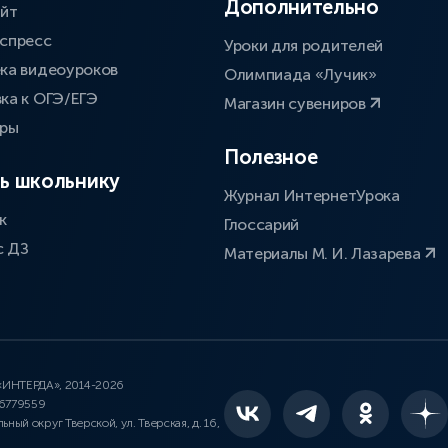
Дополнительно
айт
спресс
Уроки для родителей
ка видеоуроков
Олимпиада «Лучик»
ка к ОГЭ/ЕГЭ
Магазин сувениров
оры
Полезное
ь школьнику
Журнал ИнтернетУрока
к
Глоссарий
с ДЗ
Материалы М. И. Лазарева
 «ИНТЕРДА», 2014-2026
46779559
льный округ Тверской, ул. Тверская, д. 16,