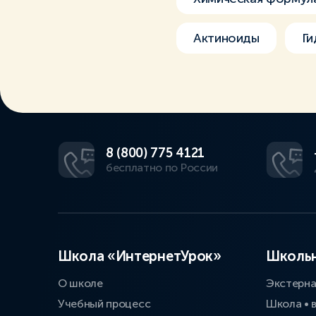
Актиноиды
Ги
8 (800) 775 4121
бесплатно по России
Школа «ИнтернетУрок»
Школьн
О школе
Экстерн
Учебный процесс
Школа • 