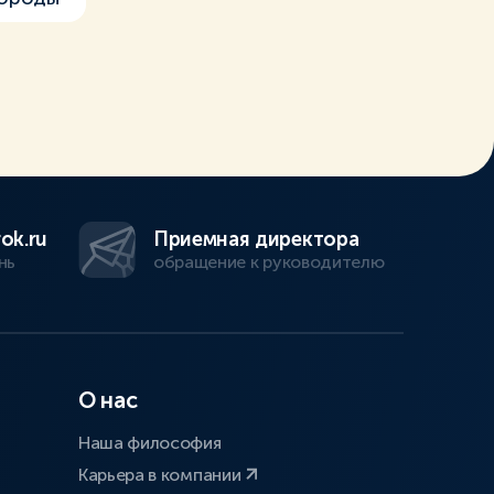
ok.ru
Приемная директора
нь
обращение к руководителю
О нас
Наша философия
Карьера в компании