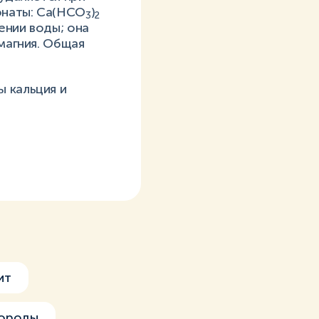
онаты: Са(НСО
)
3
2
ении воды; она
 магния. Общая
 кальция и
ит
дороды