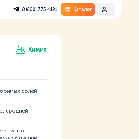
Каталог
8 (800) 775 4121
Химия
воримых солей
е, средней
жёсткость
 удаляется при