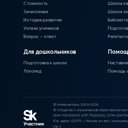
Стоимость
Школа л
Зачисление
Школа эк
История развития
Библиоте
Успехи учеников
Подготов
Вопрос – ответ
Репетит
Для дошкольников
Помощ
Подготовка к школе
Наставни
Логопед
Помощь 
© ИнтернетУрок, 2009-2026
© Общество с ограниченной ответственностью
ИНН 7715706679, КПП 771001001, ОГРН 10877
Юр. адрес: 125375, г. Москва, вн.тер.г. муниципа
стр. 1