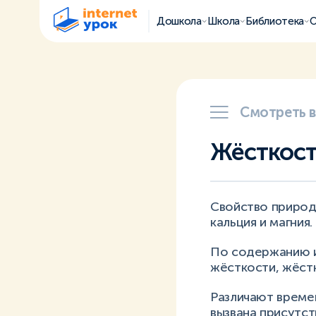
Дошкола
Школа
Библиотека
О
Смотреть 
Жёсткост
Свойство природ
кальция и магния.
По содержанию 
жёсткости, жёстк
Различают време
вызвана присутст