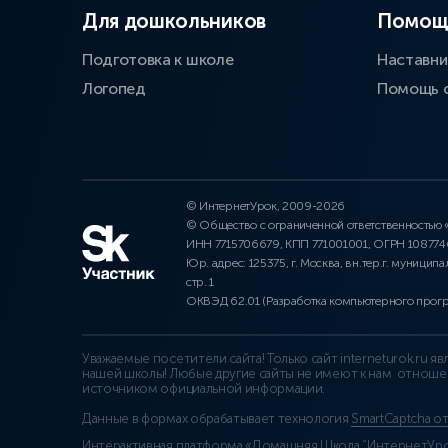
Для дошкольников
Помощ
Подготовка к школе
Наставни
Логопед
Помощь 
© ИнтернетУрок, 2009-2026
© Общество с ограниченной ответственностью
ИНН 7715706679, КПП 771001001, ОГРН 10877
Юр. адрес: 125375, г. Москва, вн.тер.г. муниципа
стр. 1
ОКВЭД 62.01 (Разработка компьютерного прог
Уважаемые посетители сайта! Только сайт interneturok.ru 
нашей школы! Любые другие сайты не имеют к нам отноше
источником официальной информации.
Данные в формах обрабатывает технология
SmartCaptcha о
Интерактивная платформа «Домашняя Школа “ИнтернетУрок