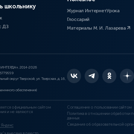
ь школьнику
Журнал ИнтернетУрока
к
Глоссарий
с ДЗ
Материалы М. И. Лазарева
 «ИНТЕРДА», 2014-2026
46779559
льный округ Тверской, ул. Тверская, д. 16,
раммного обеспечения)
является официальным сайтом
Соглашение о пользовании сайтом
ния и не являются
Политика в отношении обработки п
данных
Сведения об образовательной орга
т Яндекс
”» внесена в реестр