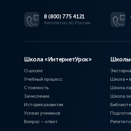
8 (800) 775 4121
бесплатно по России
Школа «ИнтернетУрок»
Школьн
О школе
Экстерн
Учебный процесс
Школа • 
Стоимость
Школа л
Зачисление
Школа эк
История развития
Библиоте
Успехи учеников
Подготов
Вопрос – ответ
Репетит