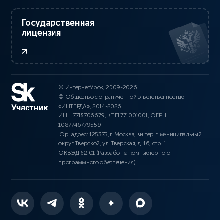
Государственная
лицензия
© ИнтернетУрок, 2009-2026
© Общество с ограниченной ответственностью
«ИНТЕРДА», 2014-2026
ИНН 7715706679, КПП 771001001, ОГРН
1087746779559
Юр. адрес: 125375, г. Москва, вн.тер.г. муниципальный
округ Тверской, ул. Тверская, д. 16, стр. 1
ОКВЭД 62.01 (Разработка компьютерного
программного обеспечения)