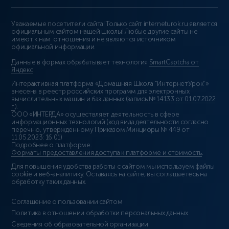
Уважаемые посетители сайта! Только сайт interneturok.ru является
официальным сайтом нашей школы! Любые другие сайты не
имеют к нам отношения и не являются источником
официальной информации.
Данные в формах обрабатывает технология
SmartCaptcha от
Яндекс
Интерактивная платформа «Домашняя Школа “ИнтернетУрок”»
внесена в реестр российских программ для электронных
вычислительных машин и баз данных (
запись № 14133 от 01.07.2022
г.
).
ООО «ИНТЕРДА» осуществляет деятельность в сфере
информационных технологий (код вида деятельности согласно
перечню, утверждённому Приказом Минцифры № 449 от
11.05.2023: 16.01)
Подробнее о платформе
.
Форматы предоставления доступа к платформе и стоимость
.
Для повышения удобства работы с сайтом мы используем файлы
cookie и веб-аналитику. Оставаясь на сайте, вы соглашаетесь на
обработку таких данных.
Соглашение о пользовании сайтом
Политика в отношении обработки персональных данных
Сведения об образовательной организации