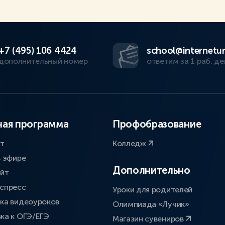
+7 (495) 106 4424
school@internetur
дополнительный номер
ответим за 1 раб. де
ая программа
Профобразование
ат
Колледж
в эфире
Дополнительно
айт
спресс
Уроки для родителей
ка видеоуроков
Олимпиада «Лучик»
ка к ОГЭ/ЕГЭ
Магазин сувениров