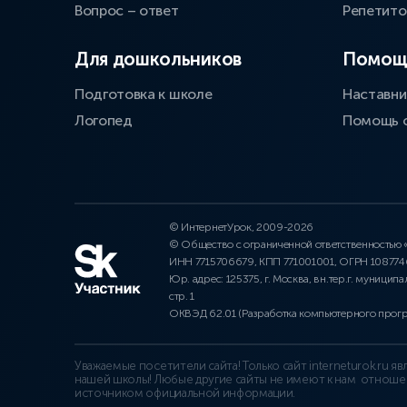
Вопрос – ответ
Репетит
Для дошкольников
Помощ
Подготовка к школе
Наставни
Логопед
Помощь 
© ИнтернетУрок, 2009-2026
© Общество с ограниченной ответственностью
ИНН 7715706679, КПП 771001001, ОГРН 10877
Юр. адрес: 125375, г. Москва, вн.тер.г. муниципа
стр. 1
ОКВЭД 62.01 (Разработка компьютерного прог
Уважаемые посетители сайта! Только сайт interneturok.ru 
нашей школы! Любые другие сайты не имеют к нам отноше
источником официальной информации.