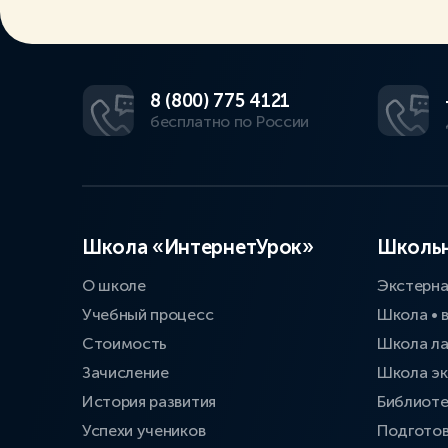
8 (800) 775 4121
бесплатно по России
Школа «ИнтернетУрок»
Школьн
О школе
Экстерн
Учебный процесс
Школа • 
Стоимость
Школа л
Зачисление
Школа эк
История развития
Библиоте
Успехи учеников
Подготов