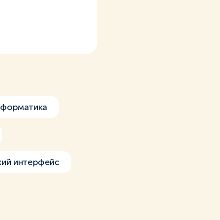
нформатика
кий интерфейс