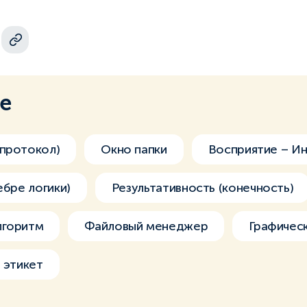
ме
 протокол)
Окно папки
Восприятие – И
ебре логики)
Результативность (конечность)
лгоритм
Файловый менеджер
Графичес
 этикет