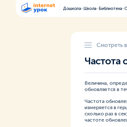
Дошкола
Школа
Библиотека
О
Смотреть 
Частота 
Величина, опред
обновляется в те
Частота обновлен
измеряется в гер
сколько раз в се
частоте обновлен