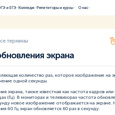
ГЭ и ЕГЭ
Колледж
Репетиторы и курсы
О нас
все термины
обновления экрана
еляющая количество раз, которое изображение на э
чение одной секунды.
ия экрана, также известная как частота кадров или
цах (Гц). В мониторах и телевизорах частота обновле
кунду новое изображение отображается на экране. 
ия 60 Гц экран обновляется 60 раз в секунду.