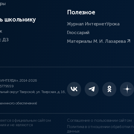
оры
Полезное
ь школьнику
Журнал ИнтернетУрока
к
Глоссарий
с ДЗ
Материалы М. И. Лазарева
 «ИНТЕРДА», 2014-2026
46779559
льный округ Тверской, ул. Тверская, д. 16,
раммного обеспечения)
является официальным сайтом
Соглашение о пользовании сайтом
ния и не являются
Политика в отношении обработки п
данных