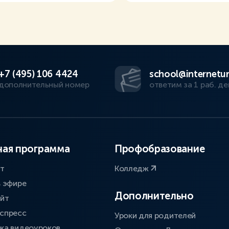
+7 (495) 106 4424
school@internetur
дополнительный номер
ответим за 1 раб. де
ая программа
Профобразование
ат
Колледж
в эфире
Дополнительно
айт
спресс
Уроки для родителей
ка видеоуроков