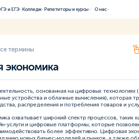
ГЭ и ЕГЭ
Колледж
Репетиторы и курсы
О нас
все термины
я экономика
ятельность, основанная на цифровых технологиях (
ьные устройства и облачные вычисления), которая 
ства, распределения и потребления товаров и услу
ика охватывает широкий спектр процессов, таких к
йн-услуги и цифровые платформы, которые позволя
аимодействовать более эффективно. Цифровая эко
данию новых бизнес-моделей и рынков, а также обл