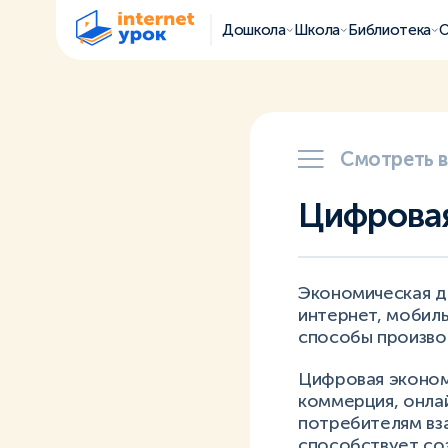
Дошкола
Школа
Библиотека
О
Смотреть 
Цифрова
Экономическая де
интернет, мобил
способы производ
Цифровая эконом
коммерция, онла
потребителям вз
способствует соз