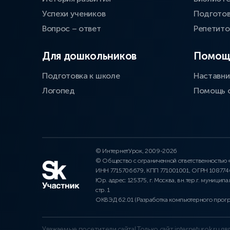
Успехи учеников
Подготов
Вопрос – ответ
Репетит
Для дошкольников
Помощ
Подготовка к школе
Наставни
Логопед
Помощь 
© ИнтернетУрок, 2009-2026
© Общество с ограниченной ответственностью
ИНН 7715706679, КПП 771001001, ОГРН 10877
Юр. адрес: 125375, г. Москва, вн.тер.г. муниципа
стр. 1
ОКВЭД 62.01 (Разработка компьютерного прог
Уважаемые посетители сайта! Только сайт interneturok.ru 