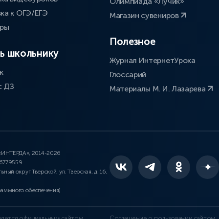
Олимпиада «Лучик»
ка к ОГЭ/ЕГЭ
Магазин сувениров
оры
Полезное
ь школьнику
Журнал ИнтернетУрока
к
Глоссарий
с ДЗ
Материалы М. И. Лазарева
 «ИНТЕРДА», 2014-2026
46779559
льный округ Тверской, ул. Тверская, д. 16,
раммного обеспечения)
является официальным сайтом
Соглашение о пользовании сайтом