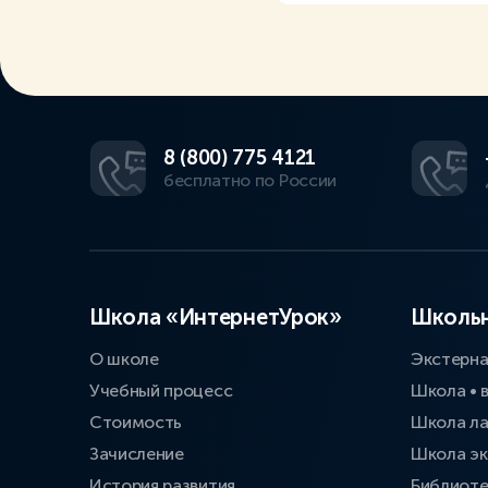
8 (800) 775 4121
бесплатно по России
Школа «ИнтернетУрок»
Школьн
О школе
Экстерн
Учебный процесс
Школа • 
Стоимость
Школа л
Зачисление
Школа эк
История развития
Библиоте