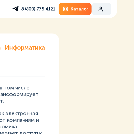
Каталог
8 (800) 775 4121
Информатика
в том числе
трансформирует
г.
ак электронная
ют компаниям и
номика
егчает доступ к