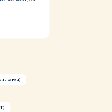
а логики)
Т)