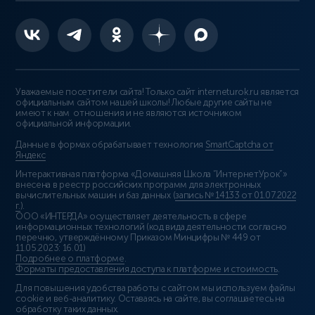
Уважаемые посетители сайта! Только сайт interneturok.ru является
официальным сайтом нашей школы! Любые другие сайты не
имеют к нам отношения и не являются источником
официальной информации.
Данные в формах обрабатывает технология
SmartCaptcha от
Яндекс
Интерактивная платформа «Домашняя Школа “ИнтернетУрок”»
внесена в реестр российских программ для электронных
вычислительных машин и баз данных (
запись № 14133 от 01.07.2022
г.
).
ООО «ИНТЕРДА» осуществляет деятельность в сфере
информационных технологий (код вида деятельности согласно
перечню, утверждённому Приказом Минцифры № 449 от
11.05.2023: 16.01)
Подробнее о платформе
.
Форматы предоставления доступа к платформе и стоимость
.
Для повышения удобства работы с сайтом мы используем файлы
cookie и веб-аналитику. Оставаясь на сайте, вы соглашаетесь на
обработку таких данных.