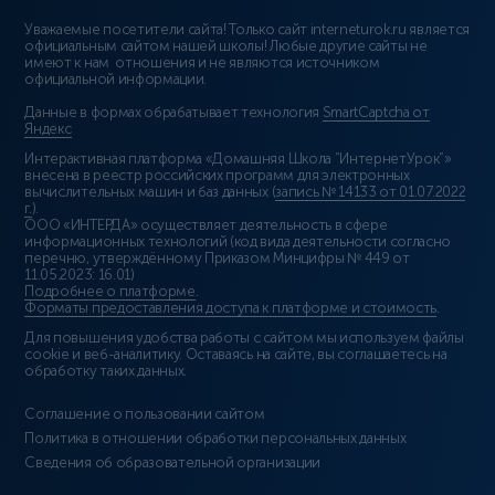
Уважаемые посетители сайта! Только сайт interneturok.ru является
официальным сайтом нашей школы! Любые другие сайты не
имеют к нам отношения и не являются источником
официальной информации.
Данные в формах обрабатывает технология
SmartCaptcha от
Яндекс
Интерактивная платформа «Домашняя Школа “ИнтернетУрок”»
внесена в реестр российских программ для электронных
вычислительных машин и баз данных (
запись № 14133 от 01.07.2022
г.
).
ООО «ИНТЕРДА» осуществляет деятельность в сфере
информационных технологий (код вида деятельности согласно
перечню, утверждённому Приказом Минцифры № 449 от
11.05.2023: 16.01)
Подробнее о платформе
.
Форматы предоставления доступа к платформе и стоимость
.
Для повышения удобства работы с сайтом мы используем файлы
cookie и веб-аналитику. Оставаясь на сайте, вы соглашаетесь на
обработку таких данных.
Соглашение о пользовании сайтом
Политика в отношении обработки персональных данных
Сведения об образовательной организации