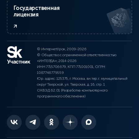
Государственная
лицензия
© ИнтернетУрок, 2009-2026
© Общество с ограниченной ответственностью
«ИНТЕРДА», 2014-2026
ИНН 7715706679, КПП 771001001, ОГРН
1087746779559
Юр. адрес: 125375, г. Москва, вн.тер.г. муниципальный
округ Тверской, ул. Тверская, д. 16, стр. 1
ОКВЭД 62.01 (Разработка компьютерного
программного обеспечения)