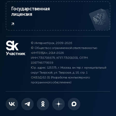
Государственная
лицензия
© ИнтернетУрок, 2009-2026
© Общество с ограниченной ответственностью
«ИНТЕРДА», 2014-2026
ИНН 7715706679, КПП 771001001, ОГРН
1087746779559
Юр. адрес: 125375, г. Москва, вн.тер.г. муниципальный
округ Тверской, ул. Тверская, д. 16, стр. 1
ОКВЭД 62.01 (Разработка компьютерного
программного обеспечения)