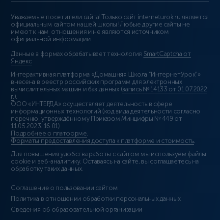
Уважаемые посетители сайта! Только сайт interneturok.ru является
официальным сайтом нашей школы! Любые другие сайты не
имеют к нам отношения и не являются источником
официальной информации.
Данные в формах обрабатывает технология
SmartCaptcha от
Яндекс
Интерактивная платформа «Домашняя Школа “ИнтернетУрок”»
внесена в реестр российских программ для электронных
вычислительных машин и баз данных (
запись № 14133 от 01.07.2022
г.
).
ООО «ИНТЕРДА» осуществляет деятельность в сфере
информационных технологий (код вида деятельности согласно
перечню, утверждённому Приказом Минцифры № 449 от
11.05.2023: 16.01)
Подробнее о платформе
.
Форматы предоставления доступа к платформе и стоимость
.
Для повышения удобства работы с сайтом мы используем файлы
cookie и веб-аналитику. Оставаясь на сайте, вы соглашаетесь на
обработку таких данных.
Соглашение о пользовании сайтом
Политика в отношении обработки персональных данных
Сведения об образовательной организации