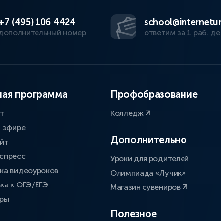
+7 (495) 106 4424
school@internetur
дополнительный номер
ответим за 1 раб. де
ая программа
Профобразование
ат
Колледж
в эфире
Дополнительно
айт
спресс
Уроки для родителей
ка видеоуроков
Олимпиада «Лучик»
ка к ОГЭ/ЕГЭ
Магазин сувениров
оры
Полезное