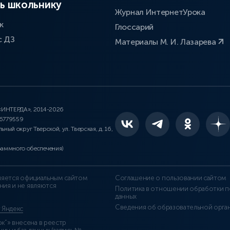
ь школьнику
Журнал ИнтернетУрока
к
Глоссарий
с ДЗ
Материалы М. И. Лазарева
 «ИНТЕРДА», 2014-2026
46779559
льный округ Тверской, ул. Тверская, д. 16,
раммного обеспечения)
является официальным сайтом
Соглашение о пользовании сайтом
ния и не являются
Политика в отношении обработки п
данных
Сведения об образовательной орга
т Яндекс
”» внесена в реестр