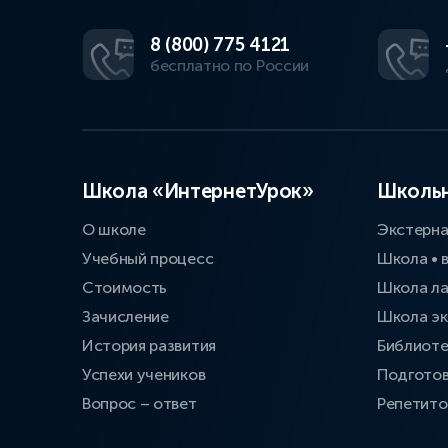
8 (800) 775 4121
бесплатно по России
Школа «ИнтернетУрок»
Школьн
О школе
Экстерн
Учебный процесс
Школа • 
Стоимость
Школа л
Зачисление
Школа эк
История развития
Библиоте
Успехи учеников
Подготов
Вопрос – ответ
Репетит