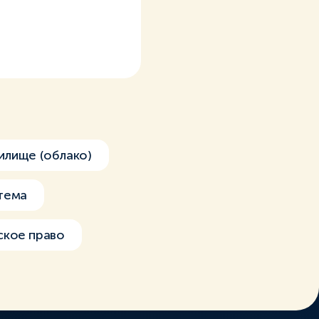
илище (облако)
тема
ское право