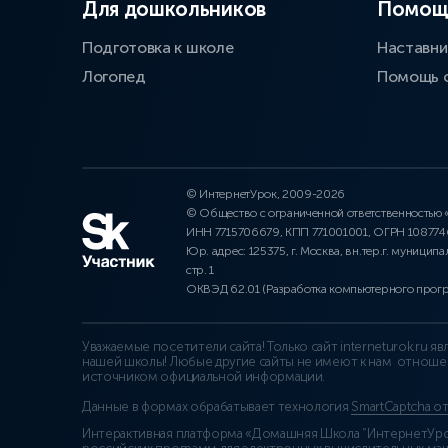
Для дошкольников
Помощ
Подготовка к школе
Наставни
Логопед
Помощь 
© ИнтернетУрок, 2009-2026
© Общество с ограниченной ответственностью
ИНН 7715706679, КПП 771001001, ОГРН 10877
Юр. адрес: 125375, г. Москва, вн.тер.г. муниципа
стр. 1
ОКВЭД 62.01 (Разработка компьютерного прог
Уважаемые посетители сайта! Только сайт interneturok.ru 
нашей школы! Любые другие сайты не имеют к нам отноше
источником официальной информации.
Данные в формах обрабатывает технология
SmartCaptcha о
Интерактивная платформа «Домашняя Школа “ИнтернетУрок