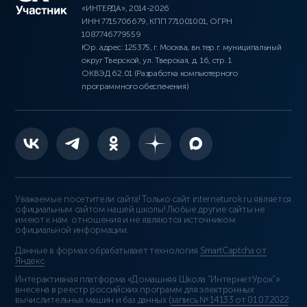
«ИНТЕРДА», 2014-2026
ИНН 7715706679, КПП 771001001, ОГРН
1087746779559
Юр. адрес: 125375, г. Москва, вн.тер.г. муниципальный
округ Тверской, ул. Тверская, д. 16, стр. 1
ОКВЭД 62.01 (Разработка компьютерного
программного обеспечения)
Уважаемые посетители сайта! Только сайт interneturok.ru является
официальным сайтом нашей школы! Любые другие сайты не
имеют к нам отношения и не являются источником
официальной информации.
Данные в формах обрабатывает технология
SmartCaptcha от
Яндекс
Интерактивная платформа «Домашняя Школа “ИнтернетУрок”»
внесена в реестр российских программ для электронных
вычислительных машин и баз данных (
запись № 14133 от 01.07.2022