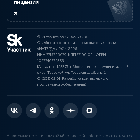
лицензия
© ИнтернетУрок, 2009-2026
© Общество с ограниченной ответственностью
«ИНТЕРДА», 2014-2026
ИНН 7715706679, КПП 771001001, ОГРН
1087746779559
Юр. адрес: 125375, г. Москва, вн.тер.г. муниципальный
округ Тверской, ул. Тверская, д. 16, стр. 1
ОКВЭД 62.01 (Разработка компьютерного
программного обеспечения)
Уважаемые посетители сайта! Только сайт interneturok.ru является