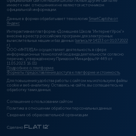
официальным сайтом нашей школы! Любые другие сайты не
имеют к нам отношения и не являются источником
официальной информации.
Данные в формах обрабатывает технология
SmartCaptcha от
Яндекс
Интерактивная платформа «Домашняя Школа “ИнтернетУрок”»
внесена в реестр российских программ для электронных
вычислительных машин и баз данных (
запись № 14133 от 01.07.2022
г.
).
ООО «ИНТЕРДА» осуществляет деятельность в сфере
информационных технологий (код вида деятельности согласно
перечню, утверждённому Приказом Минцифры № 449 от
11.05.2023: 16.01)
Подробнее о платформе
.
Форматы предоставления доступа к платформе и стоимость
.
Для повышения удобства работы с сайтом мы используем файлы
cookie и веб-аналитику. Оставаясь на сайте, вы соглашаетесь на
обработку таких данных.
Соглашение о пользовании сайтом
Политика в отношении обработки персональных данных
Сведения об образовательной организации