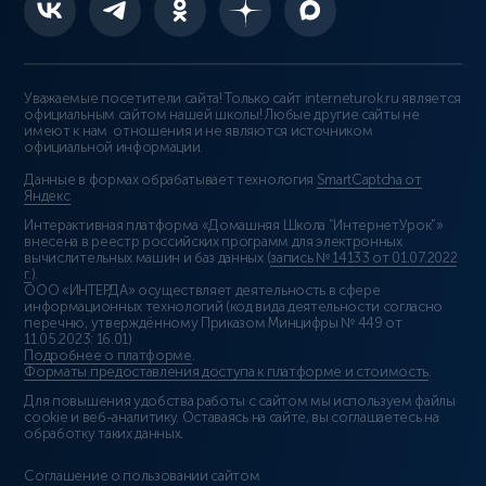
Уважаемые посетители сайта! Только сайт interneturok.ru является
официальным сайтом нашей школы! Любые другие сайты не
имеют к нам отношения и не являются источником
официальной информации.
Данные в формах обрабатывает технология
SmartCaptcha от
Яндекс
Интерактивная платформа «Домашняя Школа “ИнтернетУрок”»
внесена в реестр российских программ для электронных
вычислительных машин и баз данных (
запись № 14133 от 01.07.2022
г.
).
ООО «ИНТЕРДА» осуществляет деятельность в сфере
информационных технологий (код вида деятельности согласно
перечню, утверждённому Приказом Минцифры № 449 от
11.05.2023: 16.01)
Подробнее о платформе
.
Форматы предоставления доступа к платформе и стоимость
.
Для повышения удобства работы с сайтом мы используем файлы
cookie и веб-аналитику. Оставаясь на сайте, вы соглашаетесь на
обработку таких данных.
Соглашение о пользовании сайтом