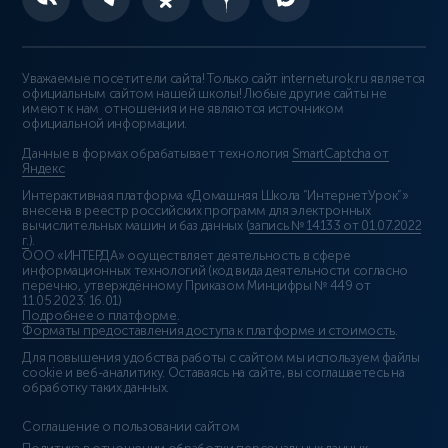
Уважаемые посетители сайта! Только сайт interneturok.ru является
официальным сайтом нашей школы! Любые другие сайты не
имеют к нам отношения и не являются источником
официальной информации.
Данные в формах обрабатывает технология
SmartCaptcha от
Яндекс
Интерактивная платформа «Домашняя Школа “ИнтернетУрок”»
внесена в реестр российских программ для электронных
вычислительных машин и баз данных (
запись № 14133 от 01.07.2022
г.
).
ООО «ИНТЕРДА» осуществляет деятельность в сфере
информационных технологий (код вида деятельности согласно
перечню, утверждённому Приказом Минцифры № 449 от
11.05.2023: 16.01)
Подробнее о платформе
.
Форматы предоставления доступа к платформе и стоимость
.
Для повышения удобства работы с сайтом мы используем файлы
cookie и веб-аналитику. Оставаясь на сайте, вы соглашаетесь на
обработку таких данных.
Соглашение о пользовании сайтом