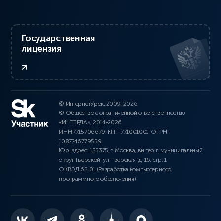
Государственная
лицензия
© ИнтернетУрок, 2009-2026
© Общество с ограниченной ответственностью
«ИНТЕРДА», 2014-2026
ИНН 7715706679, КПП 771001001, ОГРН
1087746779559
Юр. адрес: 125375, г. Москва, вн.тер.г. муниципальный
округ Тверской, ул. Тверская, д. 16, стр. 1
ОКВЭД 62.01 (Разработка компьютерного
программного обеспечения)