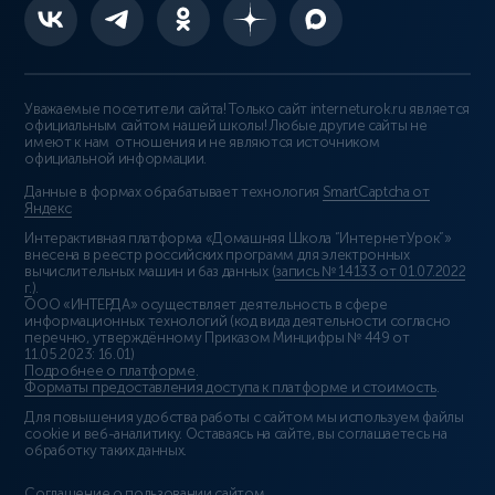
Уважаемые посетители сайта! Только сайт interneturok.ru является
официальным сайтом нашей школы! Любые другие сайты не
имеют к нам отношения и не являются источником
официальной информации.
Данные в формах обрабатывает технология
SmartCaptcha от
Яндекс
Интерактивная платформа «Домашняя Школа “ИнтернетУрок”»
внесена в реестр российских программ для электронных
вычислительных машин и баз данных (
запись № 14133 от 01.07.2022
г.
).
ООО «ИНТЕРДА» осуществляет деятельность в сфере
информационных технологий (код вида деятельности согласно
перечню, утверждённому Приказом Минцифры № 449 от
11.05.2023: 16.01)
Подробнее о платформе
.
Форматы предоставления доступа к платформе и стоимость
.
Для повышения удобства работы с сайтом мы используем файлы
cookie и веб-аналитику. Оставаясь на сайте, вы соглашаетесь на
обработку таких данных.
Соглашение о пользовании сайтом